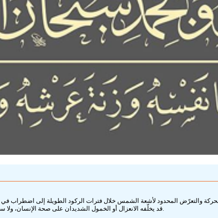
كة والتعرّض المحدود لأشعة الشمس خلال فترات الركود الطويلة إلى اضطراب في تكوين 
قد يخلّفه الانعزال أو الخمول الشديدان على صحة الإنسان، ولا سيما إذا اقترنا بنقص في الفيتامينات والعناصر الضرورية لنمو العظام بصورة سليمة.