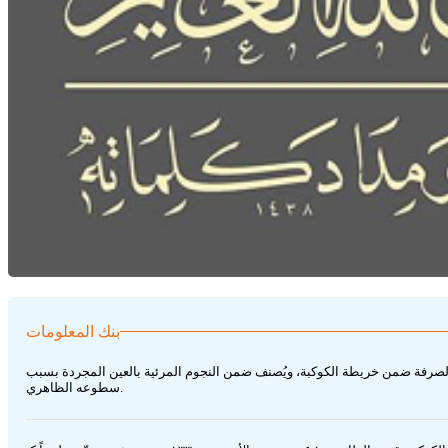
بنك المعلومات
ى أحد أضلاع الجسم، يبلغ قدره الظاهري ٣.٤ ويبعد نحو ١٧٠ سنة ضوئية ويقع على يمين نجم الصرفة ضمن خريطة الكوكبة، ويُصنف ضمن النجوم المرئية بالعين المجردة بسبب
سطوعه الظاهري.