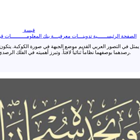
قبسة
الصفحة الرئيســــــية
تدوينـــات معرفيـــة
بنك المعلومــــــــــات
قب
كان يمثل في التصور العربي القديم موضع الجبهة في صورة الكوكبة. يتك
رصدهما بوصفهما نظاماً ثنائياً لافتاً. وتبرز أهميته في الفلك الرصدي والتراث النجمي العربي، حيث جمعت الكوكبات بين العلم والتخيل.