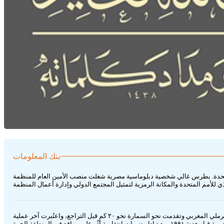
بنك المعلومات
لأمانة العامة لمنظمة الأمم المتحدة. بطرس غالي شخصية دبلوماسية مصرية شغلت منصب الأمين العام للمنظمة
معركة أمقالة (٨ نوفمبر ١٩٨٩) اشتباك بين قوات البوليساريو والقوات المغربية قرب أمقالة بالصحراء الغربية؛ شنت تشكيلات البوليساريو هجومًا معبرًا للجدار الرملي المغربي وتقدمت نحو السمارة نحو ٢٠ كم قبل التراجع، واعتُبرت آخر عملية