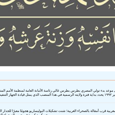
طرس غالي أميناً عاماً للأمم المتحدة في ١ يناير ١٩٩٢ يشير إلى موعد بدء تولي المصري بطرس بطرس غالي رئاسة ا
عسكرية كبيرة في حرب الصحراء الغربية قبل هدنة ١٩٩١، مع تبادل ضربات انتقامية أثّر على مواقع في المنطقة الحرة.