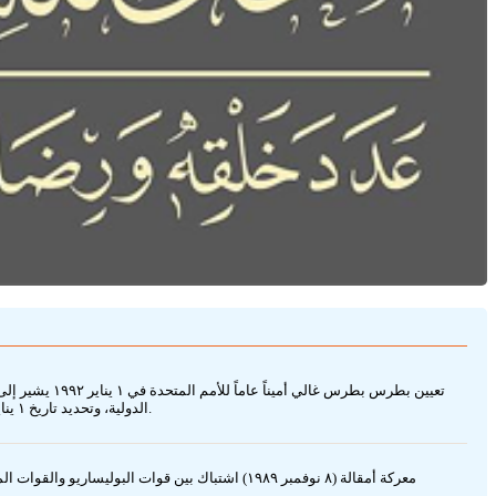
تعيين بطرس ب
الدولية، وتحديد تاريخ ١ يناير ١٩٩٢ يحدد بداية فترة ولايته الرسمية في هذا المنصب الذي يمثل قيادة الجهاز التنفيذي للأمم المتحدة والمكانة الرمزية لتمثيل المجتمع الدولي وإدارة أعمال المنظمة.