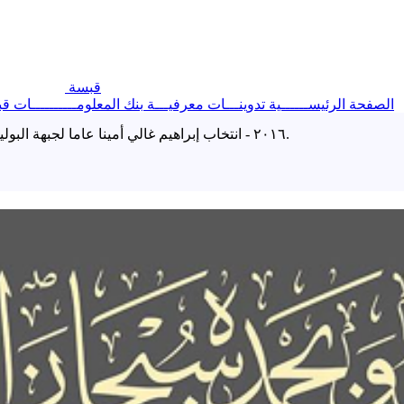
قبسة
الصفحة الرئيســــــية
تدوينـــات معرفيـــة
بنك المعلومــــــــــات
قب
٢٠١٦ - انتخاب إبراهيم غالي أمينا عاما لجبهة البوليساريو ورئيسا للجمهورية العربية الصحراوية خلفا لمحمد عبد العزيز.