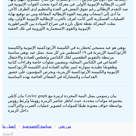
الحرب الإيطالية الإثيوبية الأولى. في معركة أدوة نجحت القوات الإثيوبية في
صد التقدم الإيطالي رغم تفوق البعض في العدة والتنظيم لدى الطرف الآخر،
ما أدى إلى انسحاب وهزيمة القوة الإيطالية المقاتلة ومن ثم توقيع نهاية
العمليات العسكرية التي كانت تُعرف بالحرب الإيطالية الإثيوبية الأولى، وقد
مثلت المعركة نقطة تحوّل بارزة في صراع السيادة بين الإمبراطورية
الإثيوبية والقوى الاستعمارية الأوروبية في تلك الحقبة.
بوهي هو عيد مسيحي يُحتفل به في الكنيسة الأرثوذكسية الإثيوبية والكنيسة
الأرثوذكسية الإريترية في ١٩ أغسطس من كل سنة. يمثل عيد بوهي مناسبة
مرتبطة بالتقويم الطقسي لتلك الكنائس ويُخصّص للعبادة والاحتفال
الجماعي في الكنائس المحلية، ويتضمن صلوات خاصة وقراءات كتابية
وطقوسًا تقليدية متوارثة تُميز تقاليد العبادة لدى الكنيسة الأرثوذكسية
الإثيوبية والكنيسة الأرثوذكسية الإريترية، ويحرص المؤمنون على حضور
القداسات والمشاركة في الشعائر الخاصة بهذه المناسبة.
بيان كايلي Cayley graph بيان رسومي يمثل البنية المجردة لزمرة مع
مجموعة مولدات محددة، حيث تُناظر عناصر الزمرة رؤوسًا وتُربَط رؤوس
بواسطة حواف معنونة طبقًا للمولدات لتصوير عمليات الضرب والتراكيب
داخل الزمرة.
من نحن
•
سياسة الخصوصية
•
اتصل بنا
قبسة