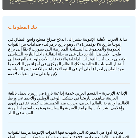
بنك المعلومات
بداية الحرب الأهلية الإثيوبية تشير إلى اندلاع صراع مسلح واسع النطاق في
إثيوبيا بتاريخ ٢٨ نوفمبر ١٩٧٤، وهو تاريخ يرمز لبدء صدامات بين القوات
الحكومية والمجموعات المسلحة المعارضة التي تطورت لاحقًا إلى نزاع
طويل الأمد. هذا التاريخ يدل على مرحلة انتقالية داخل التاريخ السياسي
الإثيوبي حيث أدت التوترات الداخلية والاختلافات الأيديولوجية والعرقية إلى
انتشار العمليات القتالية وتفكك النظام المركزي في أجزاء من البلاد، مما
مهد الطريق لصراع أهلي أثر في البنية الاجتماعية والاقتصادية والسياسية
لإثيوبيا على مدى سنوات لاحقة.
الإذاعة الإريترية – القسم العربي خدمة إذاعية بارزة في إريتريا تعمل باللغة
العربية، ساهمت تاريخياً في تشكيل الوعي الوطني والاجتماعي وربط
الأقاليم الإريترية بالعالم العربي، وبرزت منذ الخمسينيات كمنبر ثقافي ولغوي
وإعلامي نشر الأدب والبرامج الأسرية والسياسية ودعمت استمرار الهوية
العربية في البلد.
معركة أدوة هي المعركة التي شهدت فيها القوات الإثيوبية هزيمة للقوات
الإيطالية في الأول من مارس ١٨٩٦، وأسفرت عن كفاح عسكري انتهى بإنهاء