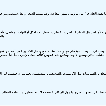
 يفقد الجلد جزءًا من مرونته وتظهر التجاعيد، وقد يشيب الشعر أو يقل سمكه. وتتراجع
ية لأمراض مثل العظم الناقص أو الكساح أو اضطرابات الأكل أو التهاب المفاصل، وأحيان
والعلاج يركز على معالجة السبب ودعم التغذية والنشاط والفيتامينات والعلاج الطبيعي.
ل به في ٢٠ أكتوبر كفعالية عالمية توعوية تهدف إلى تسليط الضوء على مرض هشاشة العظام وخطر الكسور ا
نشاط البدني وبعض الأدوية، ويُشجّع على فحوص كثافة العظام وتبني نمط حياة صحي يت
ن والفيتامينات مثل الكالسيوم والفوسفور والمغنيسيوم وفيتامين د، فتسبب لين الع
ضغط على العمود الفقري والجهاز الهيكلي؛ تُستخدم لاستعادة طول واستقامة العظام، 