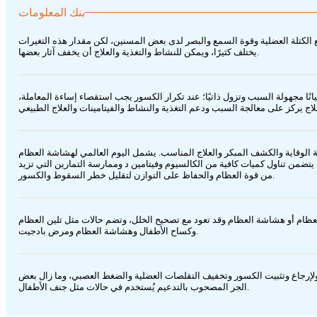
بنك المعلومات
 الكتلة العضلية وقوة السمع والبصر لدى بعض المسنين، لكن مقدار هذه التغيرات
يختلف كثيرًا، ويمكن للنشاط والتغذية والعلاج أن يخفف آثار بعضها.
ًا مجهولة السبب وتزول ذاتيًا؛ عند تكرار الكسور يجب استقصاء إساءة المعاملة،
لمرتبطة به وأهمية الوقاية والكشف المبكر والعلاج المناسب. يشمل اليوم العالمي لهشاشة العظام
ضمن تناول كميات كافية من الكالسيوم وفيتامين د وممارسة التمارين التي تزيد
من قوة العظام والحفاظ على التوازن لتقليل خطر السقوط والكسور.
ظام أو هشاشة العظام وقد تعود مع تصحيح الخلل، وتضم حالات مثل تلين العظام
وكساح الأطفال وهشاشة العظام ومرض بادجيت.
ولإرجاع وتثبيت الكسور وتخفيف التقلصات العضلية والضغط العصبي، وما زال بعض
الجر المصحوب بالتدعيم يُستخدم في حالات مثل جنف الأطفال.