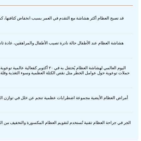
قد تصبح العظام أكثر هشاشة مع التقدم في العمر بسبب انخفاض كثافتها، كما
هشاشة العظام عند الأطفال حالة نادرة تصيب الأطفال والمراهقين، عادة ثانو
اليوم العالمي لهشاشة العظام يُحتف
حملات توعوية حول عوامل الخطر مثل نقص الكتلة العظمية وسوء التغذية وقلة ال
أمراض العظام الأيضية مجموعة اضطرابات عظمية تنجم عن خلل في توازن المعاد
الجر في جراحة العظام تقنية تُستخدم لتقويم العظام المكسورة والتخفيف من ال