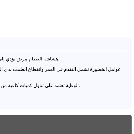
هشاشة العظام مرض يؤدي إلى انخفاض كثافة العظام وضعفها، وغالباً لا يسبب أعراضاً مبكرة، ويكتشف عند حدوث كسور خاصة في الورك أو المعصم أو العمود الفقري.
عوامل الخطورة تشمل التقدم في العمر وانقطاع الطمث لدى النس
الوقاية تعتمد على تناول كميات كافية من الكالسيوم وفيتامين د، وممارسة تمارين حمل الجسم وتمارين المقاومة، مع الإقلاع عن التدخين وتقليل المنبهات للحفاظ على قوة العظام.