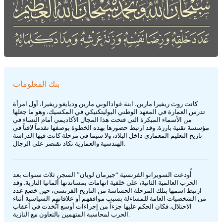
بنك المعلومات
كانت روث ريفيرا مارين، ابنة غوادالوبي مارين وديايغو ريفيرا، أول امرأة
تدرس العمارة في المعهد الوطني البوليتكنيكي في المكسيك، وهو ما جعلها
من الأسماء المبكرة التي فتحت هذا المجال الأكاديمي أمام النساء في
مؤسسة تقنية بارزة. وقد ارتبط حضورها بهذه الخطوة بوصفها تقدماً لافتاً في
تاريخ التعليم المعماري داخل البلاد، ولا سيما في مرحلة كانت فيها الدراسة
الهندسية والعمارية تكاد تقتصر على الرجال.
أُودعت السوبرانو الفرنسية “جيرمان لوبان” السجن ثلاث سنوات بعد
الحرب العالمية الثانية، على خلفية اتهامات بمساندتها ألمانيا النازية. وقد
ارتبط اسمها بتلك المرحلة الحساسة من التاريخ الفرنسي، حين خضع عدد
من الشخصيات العامة للمساءلة بسبب مواقفهم أو علاقاتهم السياسية أثناء
الاحتلال، فكان الحكم عليها جزءاً من إجراءات أوسع اتُّخذت في أعقاب
الحرب لمحاسبة المتهمين بالتعاون مع النازية.