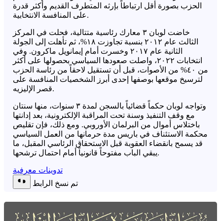
الحزب بصورة أقل ارتباطاً بإرثه المتطرف القديم وأكثر قدرة
على المنافسة الانتخابية.
خاضت لوبان ٣ معارك رئاسية متتالية، فحلت في المركز
الثالث عام ٢٠١٢ بنسبة تجاوزت ١٨%، ثم تأهلت إلى الجولة
الثانية عام ٢٠١٧ وخسرت أمام إيمانويل ماكرون. وفي
انتخابات ٢٠٢٢، واصلت صعودها السياسي بحصولها على أكثر
من ٤٠% من الأصوات، قبل أن تستقيل لاحقاً من رئاسة الحزب
لترسيخ موقعها بوصفها إحدى أبرز الشخصيات المنافسة على
قصر الإليزيه.
وتواجه لوبان حكماً قضائياً بالسجن لمدة ٣ سنوات، منها سنتان
مع وقف التنفيذ وسنة تحت المراقبة الإلكترونية، بعد إدانتها
باختلاس أموال من البرلمان الأوروبي. ومع ذلك، فإن تقليص
محكمة الاستئناف في باريس مدة حرمانها من العمل السياسي
قد يسمح بانقضاء العقوبة قبل الاستحقاق الرئاسي المقبل، ما
يبقي الباب مفتوحاً قانونياً أمام احتمال ترشحها.
تدوينات معرفية
تم نسخ الرابط