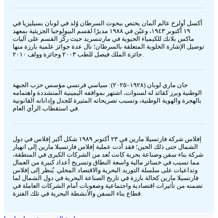
آكسل أولرخ عالم ألمان يختص ببحوث السرطان وُلد في لوبان بسيليزيا في
١٩ أكتوبر ١٩٤٣، وعيّن في ١٩٨٨ مديرًا لقسم البيولوجيا الجزيئية بمعهد
ماكس بلانك للكيمياء الحيوية في مارتنسريد حيث ركّز القسم على آليات
توصيل الإشارة الخلوية المتعلقة بالسرطان؛ نال عدة جوائز علمية بارزة منها
جائزة الملك فيصل للطب ٢٠٠٣ وجائزة وولف ٢٠١٠.
جان ماري لوبان (١٩٢٨–٢٠٢٥): سياسي فرنسي مؤسس حزب الجبهة
الوطنية وبرز كقائد له لسنوات، اشتهر بمواقفه اليمينية المتشددة واهتمامه
بالهجرة والهوية الوطنية، وتسبب تصريحاته المثيرة للجدل وإداناته القانونية
في استقطاب الرأي العام.
إفلاس شركة فارتسيلا مارين في ٢٣ أكتوبر ١٩٨٩ شكل أكبر إفلاس في دول
الشمال حتى ذلك الحين؛ فقد أدت عملية إفلاس فارتسيلا مارين إلى انهيار
شركة بناء سفن وصناعة بحرية كانت تُعد من الشركات الكبرى في المنطقة،
مما تسبب في خسائر مالية واسعة النطاق وتسريح أعداد كبيرة من العمال
وتداعيات على سلسلة التوريد البحرية والاقتصاد المحلي. يُنظر إلى إفلاس
فارتسيلا مارين كحالة بارزة في تاريخ الصناعة البحرية في دول الشمال لما
تضمنه من تأثيرات اقتصادية واجتماعية وصعوبات أمام الشركات العاملة في
قطاع بناء السفن والأنشطة البحرية في تلك الفترة.