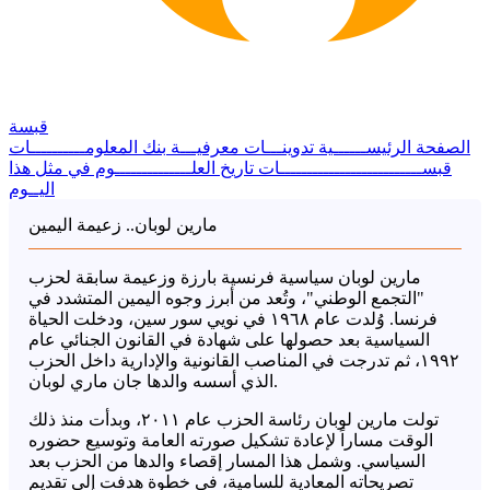
قبسة
الصفحة الرئيســــــية
تدوينـــات معرفيـــة
بنك المعلومــــــــــات
قبســــــــــــــــــــــــــات
تاريخ العلــــــــــــــوم
في مثل هذا
اليــوم
مارين لوبان.. زعيمة اليمين
مارين لوبان سياسية فرنسية بارزة وزعيمة سابقة لحزب
"التجمع الوطني"، وتُعد من أبرز وجوه اليمين المتشدد في
فرنسا. وُلدت عام ١٩٦٨ في نويي سور سين، ودخلت الحياة
السياسية بعد حصولها على شهادة في القانون الجنائي عام
١٩٩٢، ثم تدرجت في المناصب القانونية والإدارية داخل الحزب
الذي أسسه والدها جان ماري لوبان.
تولت مارين لوبان رئاسة الحزب عام ٢٠١١، وبدأت منذ ذلك
الوقت مساراً لإعادة تشكيل صورته العامة وتوسيع حضوره
السياسي. وشمل هذا المسار إقصاء والدها من الحزب بعد
تصريحاته المعادية للسامية، في خطوة هدفت إلى تقديم