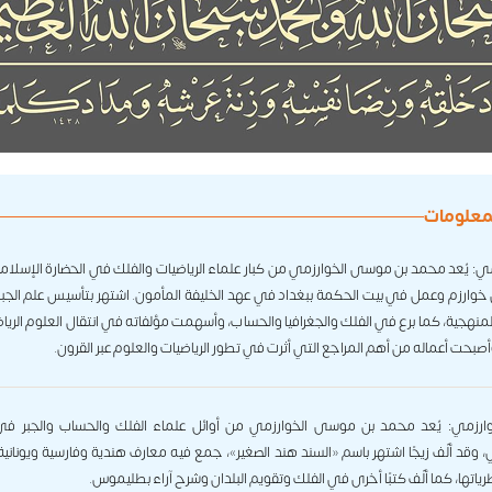
لمعلومات
مي: يُعد محمد بن موسى الخوارزمي من كبار علماء الرياضيات والفلك في الحضارة الإسلامي
 خوارزم وعمل في بيت الحكمة ببغداد في عهد الخليفة المأمون. اشتهر بتأسيس علم الجب
منهجية، كما برع في الفلك والجغرافيا والحساب، وأسهمت مؤلفاته في انتقال العلوم الرياض
وأصبحت أعماله من أهم المراجع التي أثرت في تطور الرياضيات والعلوم عبر القرون.
وارزمي: يُعد محمد بن موسى الخوارزمي من أوائل علماء الفلك والحساب والجبر في
 وقد ألّف زيجًا اشتهر باسم «السند هند الصغير»، جمع فيه معارف هندية وفارسية ويونانية
اتها، كما ألّف كتبًا أخرى في الفلك وتقويم البلدان وشرح آراء بطليموس.