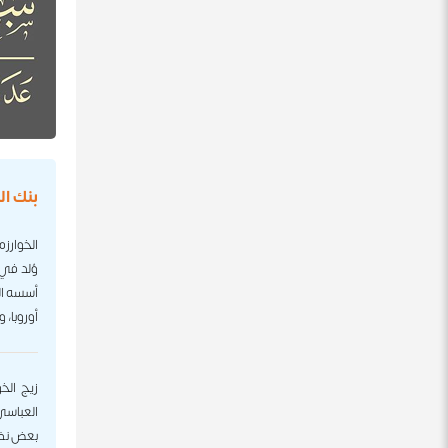
بنك ا
الخوارز
وُلد في
أسسه ال
أوروبا، 
زيج الخ
العباسي،
بعض نظري