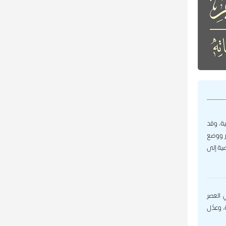
ة، وقد
ر ووضع
ية إلى
 العصر
، وعدّل