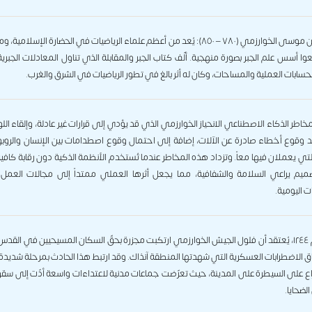
محمد بن موسى الخوارزمي (٧٨٠ – ٨٥٠): يُعد من أعظم علماء الرياضيات في الحضارة الإسلامية
ا أسس علم الجبر بصورة منهجية. ألّف كتاب الجبر والمقابلة الذي تناول المعادلات الجبري
حسابات العملية والمساحات، وكان له أثر بالغ في تطور الرياضيات في الشرق والغرب.
طر الذكاء الاصطناعي الانحياز الخوارزمي الذي قد يؤدي إلى قرارات غير عادلة، وإلقاء ال
ند وقوع أخطاء صادرة عن الآلات، إضافة إلى احتمال وقوع اصطدامات بين الإنسان والرو
التي يعملان فيها معاً. وتزداد هذه المخاطر عندما تُستخدم الأنظمة الذكية دون رقابة كافي
يم يراعي السلامة والشفافية، مما يجعل أثرها العملي ممتداً إلى مجالات العمل 
 اليومية.
في عام ١٢٤٤، يُعتقد أن فلول الجيش الخوارزمي ارتكبت مجزرة بحقّ السكان المسيحيين في القد
 الاضطرابات العسكرية التي شهدتها المنطقة آنذاك. وقد ارتبط هذا الحادث بمرحلة شديدة ا
اع على السيطرة على المدينة، حيث تعرّضت جماعات مدنية لاعتداءات واسعة أدّت إلى سق
الضحايا.