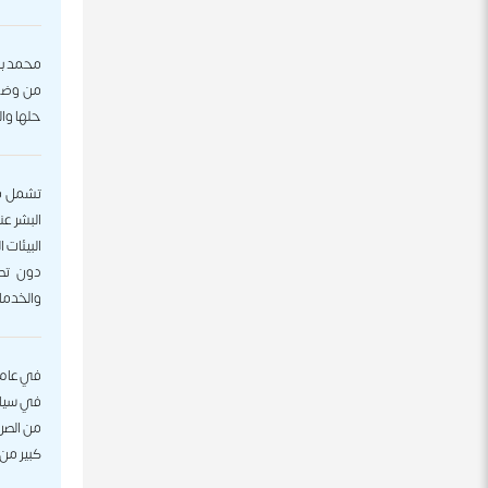
من وضعو
حلها وال
تشمل مخا
البشر ع
البيئات 
دون تصم
والخدمات
في سياق
من الصر
كبير من 