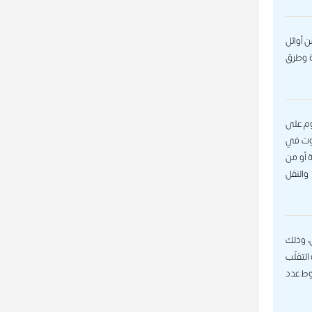
، ومن أوائل
ة وطرق
لوم على
بوت في
ة أو من
والنقل
س، وذلك
لتقلّب
وط عدد