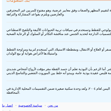
بنك المعلومات
ة لتقييم المظهر والصفات وفق معايير عرضية، وهو مفتوح للمربين غير المحترفين
والعارضين ويلتزم بقواعد المشاركة والنزاهة.
ولوجي للقطط وتستخدم في سياقات تربية الحيوانات الأليفة والتلقيح الاصطناعي
أو العلاج أو الانتقال، ومقططة الاستيلاد التي تُستخدم لتربية ومزاوجة القطط
واستيلادها لأغراض هواية أو بيع الولدان.
بشر. أما الزعم بأن البوذية تعلم أن جسد القطة مقر مؤقت لأرواح أشخاص شديدي
أحوال المنزل محلة تتبع قرية المنزل في عزلة ذي الحود ومعاين بمديرية ذي السفال بمحافظة إب في الجمهورية اليمنية، وتبلغ حصيلتها السكانية ٥٨ نسمة حسب تعداد اليمن لعام ٢٠٠٤، وتُعد وحدة سكنية صغيرة ضمن التقسيمات المحلية الإدارية في
المحافظة.
من نحن
•
سياسة الخصوصية
•
اتصل بنا