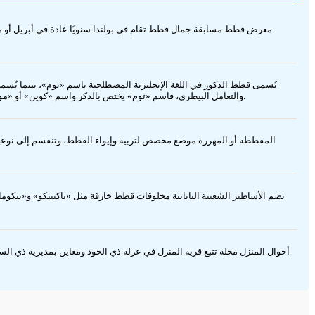
معرض قطط مسابقة جمال قطط تقام في بولندا سنويًا عادة في أبريل أو مايو
تُسمى قطط الذكور في اللغة الإنجليزية المصطلحية باسم «توم»، بينما تُس
والتعامل البيطري، فاسم «توم» يختص بالذكر واسم «كوين» أو «مولي» يختص بالأنثى، ويجدر ملاك القطط والعاملون في المجال البيطري استخدام هذه التسميات الدارجة لتحديد الجنس عند مناقشة التكاثر أو السلوك أو الرعاية الصحية.
المقططة أو المهررة موضع مخصص لتربية وإيواء القطط، وتنقسم إلى نوعين: م
تضم الأساطير الشعبية اليابانية مخلوقات قطط خارقة مثل «باكينيكو» و«نيكو