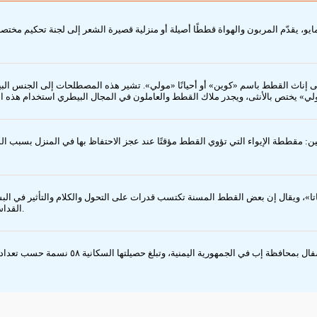
، يقدّم المربون والهواة قططًا أصيلة أو منزلية قصيرة الشعر إلى لجنة تحكيم مختص
مى إناث القطط باسم «كوين» أو أحيانًا «مولي». تشير هذه المصطلحات إلى الجنس البي
قططة الإيواء التي تؤوي القطط مؤقتًا عند عجز الاحتفاظ بها في المنزل بسبب السفر 
ماتا»، ويقال إن بعض القطط المسنة تكتسب قدرات على التحول والكلام والتأثير في ال
القداسة فليس عقيدة بوذية عامة، ويبدو أنه خلط بين الموروث الشعبي والتناسخ الديني.