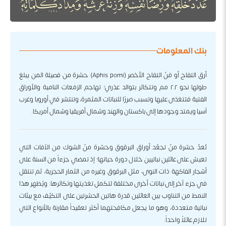
بنك المعلومات
أرق التفاح أو مَنّ التفاح الأخضر (Aphis pomi) حشرة من فصيلة المن يبلغ
طولها نحو ٢.٢ مم وتتكاثر بتوالد عذري؛ تهاجم الزمَعات النامية والأوراق
الفتية فتتغذى عليها وتسبب ضررًا للنباتات المثمرة، وتنتشر في أوروبا وغرب
آسيا ويمتد وجودها إلى باكستان والهند وشمال أفريقيا وشمال أمريكا.
تُعدّ حشرة منّ تجعّد أوراق البرقوق وحشرة منّ الشوك من الآفات التي
تعيش على عائلين نباتيين خلال دورة حياتها؛ إذ تمضي جزءاً من السنة على
أشجار الفاكهة ذات النوى، مثل البرقوق وغيره من الثمار الحجرية، ثم تنتقل
في جزء آخر إلى نباتات أخرى مختلفة لتكمل تغذيتها وتكاثرها. ويُظهر هذا
النمط من التناوب بين العائلين قدرة هاتين الحشرتين على التكيّف مع بيئات
نباتية متعددة، وهو ما يجعل مكافحتهما أكثر تعقيداً مقارنة بالأنواع التي
تلازم عائلاً واحداً.