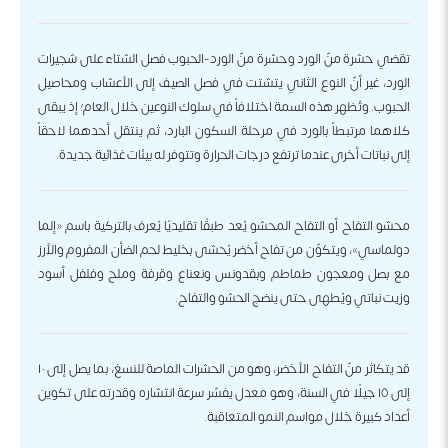
تقضي حشرة منّ الورد وحشرة منّ الورد-الحبوب فصل الشتاء على شجيرات
الورد، غير أنّ النوع الثاني يتشتت في فصل الصيف إلى الأعشاب ومحاصيل
الحبوب. وتُظهر هذه السمة اختلافاً في سلوك النوعين خلال العام؛ إذ يبقى
كلاهما مرتبطاً بالورد في مرحلة السكون البارد، ثم ينتقل أحدهما لاحقاً
إلى نباتات أخرى عندما ترتفع درجات الحرارة وتتوفر له بيئات غذائية جديدة.
محشو التفاح أو التفاح المحشو يُعد طبقًا تقليديًا يُعرف بالتركية باسم «إلما
دولماسي»، ويتكوّن من تفاح أخضر يُحشى بخليط لحم الضأن المفروم والأرز
مع بصل ومعجون طماطم وبقدونس ونعناع وقرفة وملح وفلفل أسود
وزيت نباتي ويُطهى حتى ينضج الحشو والتفاح.
قد يتكاثر منّ التفاح الأخضر، وهو من الحشرات الماصة للنسغ، بما يصل إلى ١٠
إلى ١٥ جيلًا في السنة، وهو معدل يفسّر سرعة انتشاره وقدرته على تكوين
أعداد كبيرة خلال مواسم النمو المتعاقبة.