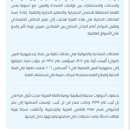
والخدمات والاستثمارات بين الولايات المتحدة والصين، مع تسوية بعض
القضايا المتعلقة بالحصص الجمركية والمعايير التجارية والتقنية. إعادة ضبط
العلاقات التجارية في هذه الفترة هدفت إلى تعزيز التكامل الاقتصادي
وتقليل الحواجز أمام التبادل التجاري بين اقتصادين كبيرين لهما تأثير واسع
على الأسواق العالمية.
العلاقات التشادية والتايوانية هي علاقات ثنائية بين تشاد وجمهورية الصين
(تايوان) أُقِيمت أولاً عام ١٩٦٢، استؤنفت عام ١٩٩٧ ثم حوّلت تشاد اعترافها
إلى جمهورية الصين الشعبية في ٦ أغسطس ٢٠٠٦؛ شملت تعاوناً في البنية
التحتية وقطاع النفط بمشاركة شركات صينية في استكشاف النفط.
يديعوت أحرونوت صحيفة إسرائيلية يومية باللغة العبرية صدرت لأول مرة في
تل أبيب عام ١٩٣٩، وكانت تصدر من تل أبيب. توسعت أنشطتها إلى نشر
إلكتروني باسم Ynet باللغتين العبرية والإنجليزية، وأطلقت نسخة عربية
توقفت لاحقًا، ومرت بتحولات في ملكيتها وتوجهها خلال تاريخها.