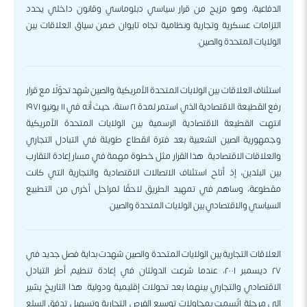
الدفاعية، وهو مزيج من قرار سياسي دبلوماسي وقانون داخلي يحدد
التزامات عسكرية وتجارية ونظامية تجاه تايوان ضمن سياق العلاقات بين
الولايات المتحدة والصين.
استئناف العلاقات بين الولايات المتحدة الأمريكية والصين شهد تحوّلًا مع قرار
رفع القطيعة الاقتصادية الذي استمر لمدة ٢١ سنة، حيث أنه في ١١ يونيو ١٩٧١
انتهت القطيعة الاقتصادية الرسمية بين الولايات المتحدة الأمريكية
وجمهورية الصين الشعبية بعد فترة انقطاع طويلة في التبادل التجاري
والعلاقات الاقتصادية. هذا القرار مثل خطوة مهمة في مسار إعادة التقارب
بين البلدين، إذ أتاح استئناف الاتصالات الاقتصادية والتجارية التي كانت
مقطوعة، وساهم في تمهيد الطريق لاحقًا لمراحل أخرى من التطبيع
السياسي والاقتصادي بين الولايات المتحدة والصين.
العلاقات التجارية بين الولايات المتحدة والصين شهدت بداية فصل جديد في
٢٧ ديسمبر ٢٠٠١، عندما شرعت الدولتان في إعادة تنظيم أطر التبادل
الاقتصادي والتجاري بينهما بعد تحولات إقليمية ودولية. هذا التاريخ يشير
إلى مرحلة اتّسمت بمحاولات توسيع الفرص التجارية وتسهيل تدفق السلع