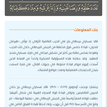
بنك المعلومات
قائد عسكري بريطاني بارز في الحرب العالمية الأولى، إذ تولّى «هيرمان
لاندون» قيادة خمس فرق مختلفة من الجيش البريطاني خلال تلك الحرب،
وهو ما يعكس تنقله بين أكثر من تشكيل ميداني في ظرف عسكري شديد
التعقيد. وقد جعلته هذه المسؤولية المتكررة واحداً من الضباط الذين
أُسندت إليهم مهام قيادة متنوعة في جبهات القتال، في فترة اتسمت
بتبدل الاحتياجات العملياتية وتعدد مواقع الاشتباك.
ريتشارد نوجنت أوكونور (١٨٨٩ – ١٩٨١): قائد عسكري بريطاني برز خلال
الحربين العالميتين، وتولى قيادة قوة الصحراء الغربية في شمال أفريقيا.
حققت قواته انتصاراً واسعاً على الجيش الإيطالي في «عملية البوصلة»، ثم
وقع في الأسر سنة ١٩٤١ قبل أن يهرب، وعاد لاحقاً لقيادة الفيلق الثامن في