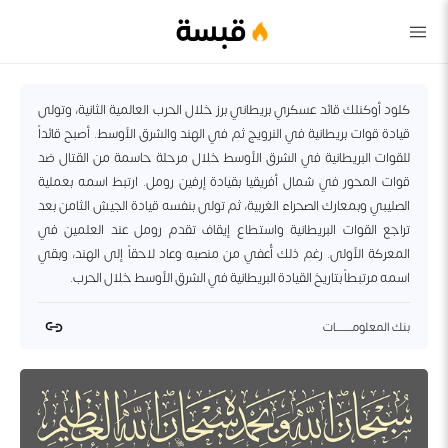
قبسة
كلود أوكنلك قائد عسكري بريطاني برز خلال الحرب العالمية الثانية، وتولى
قيادة قوات بريطانية في النرويج ثم في الهند والشرق الأوسط. أصبح قائداً
للقوات البريطانية في الشرق الأوسط خلال مرحلة حاسمة من القتال ضد
قوات المحور في شمال أفريقيا بقيادة إرفين رومل. ارتبط اسمه بعملية
الصليبي وبمعارك الصحراء الغربية، ثم تولى بنفسه قيادة الجيش الثامن بعد
تراجع القوات البريطانية واستطاع إيقاف تقدم رومل عند العلمين في
المعركة الأولى. رغم ذلك أُعفي من منصبه وعاد لاحقاً إلى الهند، وبقي
اسمه مرتبطاً بتاريخ القيادة البريطانية في الشرق الأوسط خلال الحرب.
بنك المعلومــــــــات