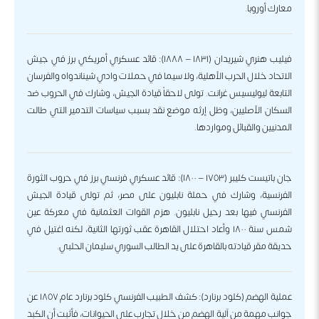
معارك أوروبا.
فيليب هنري شيريدان (١٨٣١ – ١٨٨٨): قائد عسكري أمريكي برز في جيش
الاتحاد خلال الحرب الأهلية، ولا سيما في حملات وادي شيناندواه والفرسان
التابعة ليوليسيس غرانت. تولى لاحقاً قيادة الجيش، وشارك في الحروب ضد
السكان الأصليين، وظل إرثه موضع نقد بسبب سياسات التدمير التي طالت
المدنيين والقبائل ومواردها.
جان باتيست كليبر (١٧٥٣ – ١٨٠٠): قائد عسكري فرنسي برز في حروب الثورة
الفرنسية، وشارك في حملة نابليون على مصر، ثم تولى قيادة الجيش
الفرنسي فيها بعد رحيل نابليون. هزم القوات العثمانية في معركة عين
شمس سنة ١٨٠٠ وأعاد احتلال القاهرة عقب ثورتها الثانية، لكنه اغتيل في
حديقة مقر قيادته بالقاهرة على يد الطالب السوري سليمان الحلبي.
عملية الهضم (كلود برنارد): كشف الطبيب الفرنسي كلود برنارد عام ١٨٥٧ عن
جوانب مهمة من آلية الهضم من خلال تجارب على الحيوانات، فأثبت أن الكبد