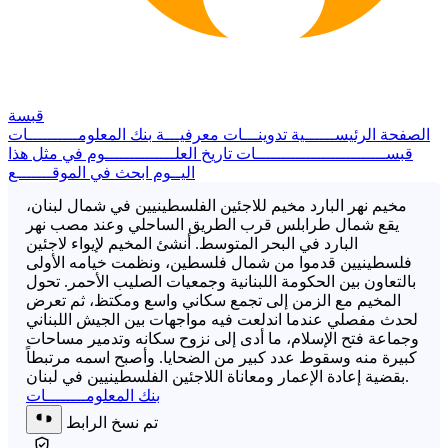
قبسة
الصفحة الرئيســــــية
تدوينـــات معرفيـــة
بنك المعلومــــــــــات
قبســــــــــــــــــــــــــات
تاريخ العلــــــــــــــوم
في مثل هذا
اليــوم
ابحث في الموقـــــــع
مخيم نهر البارد مخيم للاجئين الفلسطينيين في شمال لبنان،
يقع شمال طرابلس قرب الطريق الساحلي وعند مصب نهر
البارد في البحر المتوسط. أنشئ المخيم لإيواء لاجئين
فلسطينيين قدموا من شمال فلسطين، ونظمت خيامه الأولى
بالتعاون بين الحكومة اللبنانية وجمعيات الصليب الأحمر. تحول
المخيم مع الزمن إلى تجمع سكاني واسع ومكتظ، ثم تعرض
لحدث مفصلي عندما اندلعت فيه مواجهات بين الجيش اللبناني
وجماعة فتح الإسلام، ما أدى إلى نزوح سكانه وتدمير مساحات
كبيرة منه وسقوط عدد كبير من الضحايا. وأصبح اسمه مرتبطاً
بقضية إعادة الإعمار ومعاناة اللاجئين الفلسطينيين في لبنان.
بنك المعلومــــــــات
تم نسخ الرابط