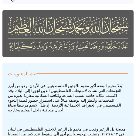
بنك المعلومات
يُعدّ مخيم البقعة أكبر مخيم للاجئين الفلسطينيين في الأردن، وهو من أبرز
التجمعات التي نشأت لاستيعاب الفلسطينيين الذين لجؤوا إلى البلاد، وقد
اكتسب مكانة خاصة بسبب اتساعه وكثافته السكانية مقارنةً بغيره من
المخيمات. ويُنظر إليه بوصفه مثالاً على استمرار حضور قضية اللجوء
الفلسطيني في الجغرافيا الاجتماعية الأردنية، إذ ظلّ الاسم مرتبطاً بحياة
أجيال متعاقبة داخل المخيم وخارجه.
مذبحة تل الزعتر وقعت في مخيم تل الزعتر للاجئين الفلسطينيين في لبنان
في ١٢ ٨ ١٩٧٦، وتمثلت بهجوم واسع أدى إلى سقوط عدد كبير من الضحايا