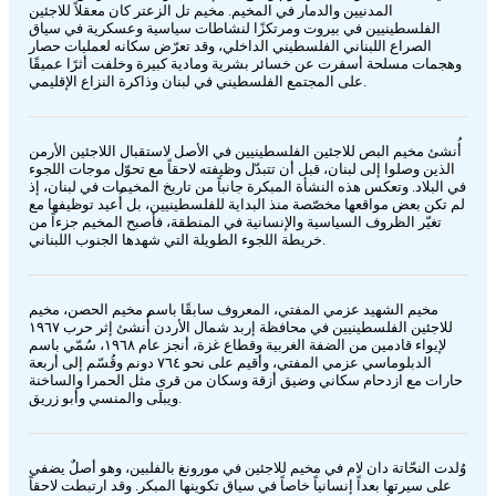
المدنيين والدمار في المخيم. مخيم تل الزعتر كان معقلاً للاجئين
الفلسطينيين في بيروت ومرتكزًا لنشاطات سياسية وعسكرية في سياق
الصراع اللبناني الفلسطيني الداخلي، وقد تعرّض سكانه لعمليات حصار
وهجمات مسلحة أسفرت عن خسائر بشرية ومادية كبيرة وخلفت أثرًا عميقًا
على المجتمع الفلسطيني في لبنان وذاكرة النزاع الإقليمي.
أُنشئ مخيم البص للاجئين الفلسطينيين في الأصل لاستقبال اللاجئين الأرمن
الذين وصلوا إلى لبنان، قبل أن تتبدّل وظيفته لاحقاً مع تحوّل موجات اللجوء
في البلاد. وتعكس هذه النشأة المبكرة جانباً من تاريخ المخيمات في لبنان، إذ
لم تكن بعض مواقعها مخصّصة منذ البداية للفلسطينيين، بل أُعيد توظيفها مع
تغيّر الظروف السياسية والإنسانية في المنطقة، فأصبح المخيم جزءاً من
خريطة اللجوء الطويلة التي شهدها الجنوب اللبناني.
مخيم الشهيد عزمي المفتي، المعروف سابقًا باسم مخيم الحصن، مخيم
للاجئين الفلسطينيين في محافظة إربد شمال الأردن أُنشئ إثر حرب ١٩٦٧
لإيواء قادمين من الضفة الغربية وقطاع غزة، أنجز عام ١٩٦٨، سُمّي باسم
الدبلوماسي عزمي المفتي، وأقيم على نحو ٧٦٤ دونم وقُسّم إلى أربعة
حارات مع ازدحام سكاني وضيق أزقة وسكان من قرى مثل الحمرا والساخنة
ويبلَى والمنسي وأبو زريق.
وُلدت النحّاتة دان لام في مخيم للاجئين في مورونغ بالفلبين، وهو أصلٌ يضفي
على سيرتها بعداً إنسانياً خاصاً في سياق تكوينها المبكر. وقد ارتبطت لاحقاً