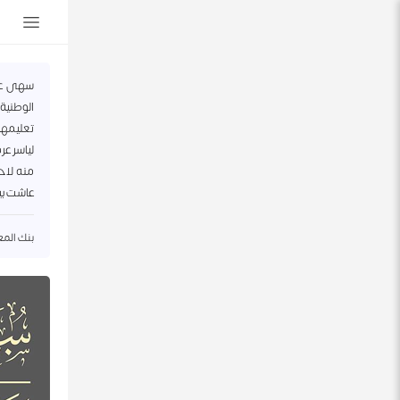
سهى عرف
الوطنية
تعليمها
لياسر ع
منه لاحق
عاشت بي
بنك المعلو