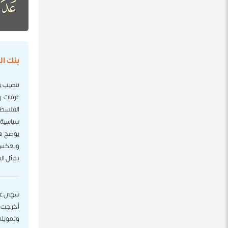
بنك ا
عرفات ر
الفلسطي
سياسية 
ويعكس ذ
يمثل ال
أخرجت أف
وتمويله