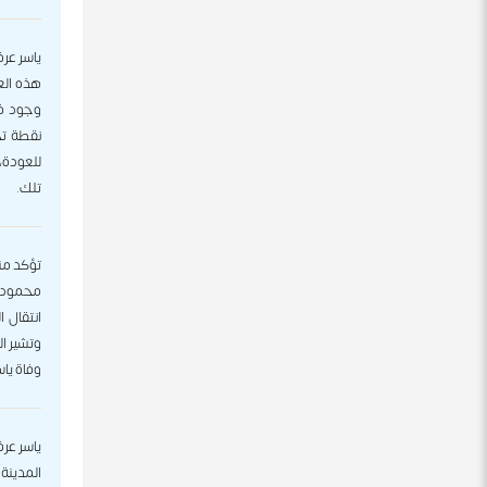
هذه الع
وجود فع
للعودة، 
تلك.
محمود ع
انتقال 
وتشير ال
وفاة يا
المدينة 