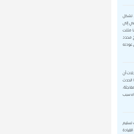
نة قضاه في المنفى. تشكل
في إلى
ا مثلت
خل قطاع غزة. ذكر التاريخ ١ يوليو ١٩٩٤ كتاريخ محدد
ل عودته
ة، وتذكر السجلات أن
 الحدث
فاجئة،
قاء سبب
ارك في احتفالات تسليم
القيادة