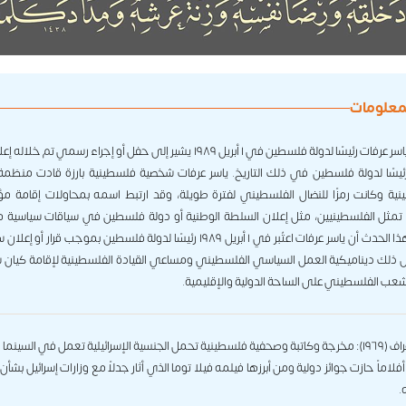
لمعلومات
تنصيب ياسر عرفات رئيسًا لدولة فلسطين في ١ أبريل ١٩٨٩ يشير إلى حفل أو إجراء رسمي تم خل
ئيسًا لدولة فلسطين في ذلك التاريخ. ياسر عرفات شخصية فلسطينية بارزة قادت منظمة ا
نية وكانت رمزًا للنضال الفلسطيني لفترة طويلة، وقد ارتبط اسمه بمحاولات إقامة 
تمثل الفلسطينيين، مثل إعلان السلطة الوطنية أو دولة فلسطين في سياقات سياسية م
يوضح هذا الحدث أن ياسر عرفات اعتُبر في ١ أبريل ١٩٨٩ رئيسًا لدولة فلسطين بموجب قرار أ
لك ديناميكية العمل السياسي الفلسطيني ومساعي القيادة الفلسطينية لإقامة كيان
شعب الفلسطيني على الساحة الدولية والإقليمية.
سهى عراف (١٩٦٩): مخرجة وكاتبة وصحفية فلسطينية تحمل الجنسية الإسرائيلية تعمل في السينما و
لاماً حازت جوائز دولية ومن أبرزها فيلمه فيلا توما الذي أثار جدلاً مع وزارات إسرائيل بشأن
.