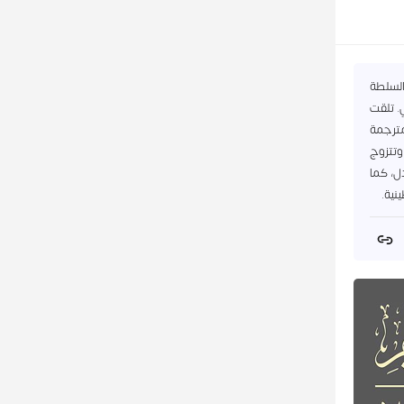
السلطة
. تلقت
مترجمة
وتتزوج
دل، كما
نية.