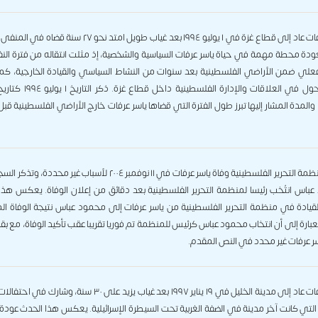
ياسر عرفات عاد إلى قطاع غزة في ١ يوليو ١٩٩٤ بعد غياب طويل امتد نحو ٢٧ س
ودة محطة مهمة في حياة ياسر عرفات السياسية والشخصية، إذ مثلت انتقاله من فترة الن
لي ضمن الأراضي الفلسطينية بعد سنوات من النشاط السياسي والقيادة الخارجية، كم
نقطة تحول في العلاقات والإدارة الفلسطينية دا
والمدة المشار إليها تبرز طول الفترة التي قضاها ياسر عرفات خارج الأراضي الفلسطينية قب
تؤكد منظمة التحرير الفلسطينية وفاة ياسر عرفات في ١١ نوفمبر ٢٠٠٤ لأسباب غير محدد
باس انتُخب رئيسا لمنظمة التحرير الفلسطينية بعد دقائق من إعلان الوفاة. يعكس هذا
القيادة في منظمة التحرير الفلسطينية من ياسر عرفات إلى محمود عباس نتيجة الوفاة الم
عبارة إلى أن انتخاب محمود عباس كرئيس للمنظمة تم فوريا تقريبا عقب تأكيد الوفاة، مع ب
سر عرفات غير محدد في النص المقدم.
ياسر عرفات عاد إلى مدينة الخليل في ١٩ يناير ١٩٩٧ بعد غياب يزيد على ٣٠ سنة، وش
التي كانت آخر مدينة في الضفة الغربية تحت السيطرة الإسرائيلية. يعكس هذا الحدث عودة 