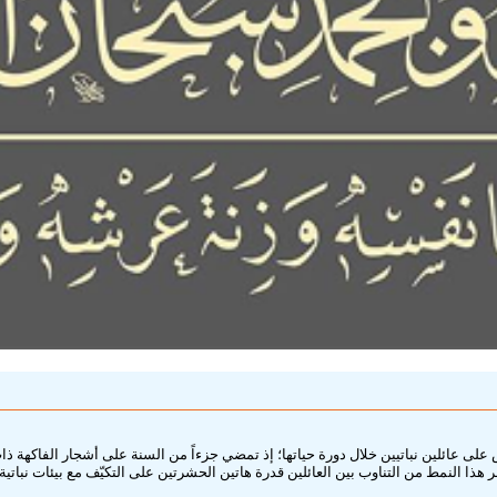
على عائلين نباتيين خلال دورة حياتها؛ إذ تمضي جزءاً من السنة على أشجار الفاكهة ذات