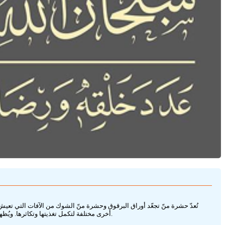
تُعدّ حشرة منّ تجعّد أوراق البرقوق وحشرة منّ الشوك من الآفات التي تعيش 
أخرى مختلفة لتكمل تغذيتها وتكاثرها. ويُظهر هذا النمط من التناوب بين العائلين قدرة هاتين الحشرتين على التكيّف مع بيئات نباتية متعددة، وهو ما يجعل مكافحتهما أكثر تعقيداً مقارنة بالأنواع التي تلازم عائلاً واحداً.