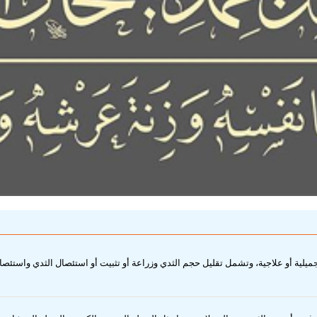
يلية أو علاجية، وتشمل تقليل حجم الثدي وزراعة أو تثبيت أو استئصال الثدي واستئص