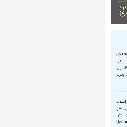
ية التي
لثانية
بيتول،
 وعزله
ص إسقاط
تيين ليبيين
ر جهاز
 لقضايا