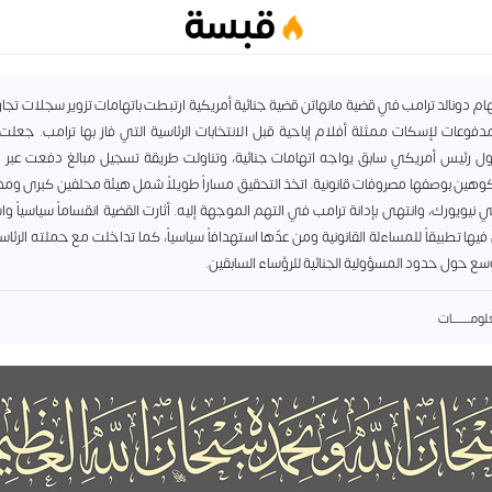
قبسة
هام دونالد ترامب في قضية مانهاتن قضية جنائية أمريكية ارتبطت باتهامات تزوير سجلات تجا
دفوعات لإسكات ممثلة أفلام إباحية قبل الانتخابات الرئاسية التي فاز بها ترامب. جعلت 
ول رئيس أمريكي سابق يواجه اتهامات جنائية، وتناولت طريقة تسجيل مبالغ دفعت عبر 
هين بوصفها مصروفات قانونية. اتخذ التحقيق مساراً طويلاً شمل هيئة محلفين كبرى ومدعيا
ي نيويورك، وانتهى بإدانة ترامب في التهم الموجهة إليه. أثارت القضية انقساماً سياسياً واس
يها تطبيقاً للمساءلة القانونية ومن عدّها استهدافاً سياسياً، كما تداخلت مع حملته الرئا
سع حول حدود المسؤولية الجنائية للرؤساء السابقين.
مــــــــات