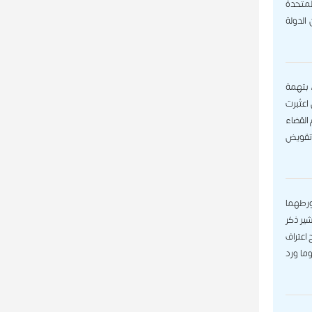
المتحدة
الدولة
 بتهمة
 اعتُبرت
 القضاء
ة تقويض
 لتورطهما
شير ذكر
اعتراف
ما ورد