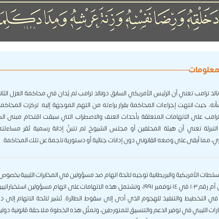
لمعلومات
نالد ترامب تعني أن الرئيس الأمريكي السابق دونالد ترامب لم يُدان في محاكمة العزل الثان
نه، حيث انتهت إجراءات المحاكمة بقرار براءته من التهم الموجهة إليه. تركزت المحاكمة ا
 ترامب على الاتهامات المتعلقة بأحداث العنف والاضطراب التي سبقت اقتحام مبنى الكا
التبرئة تعني أن هيئة المحلفين أو مجلس الشيوخ لم تتبنَّ إدانة رسمية تُقرُّ مساءلته
ي، مما أبقى على وضعه القانوني دون إدانات جنائية أو دستورية ناجمة عن تلك المحاكمة.
سلطات الأمريكية والبريطانية توجيه لائحة اتهام ضد مسؤولين في المخابرات الليبية بخصو
رحلة بان أم رقم ١٠٣ في ١٤ نوفمبر ١٩٩١، وتشتمل هذه الاتهامات على اتهام مسؤولين استخبارا
 في التخطيط والتنفيذ للهجوم الذي أدى إلى سقوط الطائرة. تُشير لائحة الاتهام إلى دو
رات الليبي في توفير الدعم والتنسيق للمتورطين، وتمثّل هذه الخطوة ملاحقة قانونية دولية