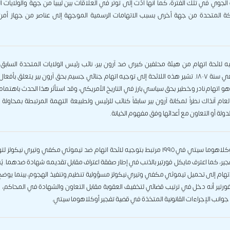
الجوي في تلك الفترة، كما أنها أدّت إلى توتر في العلاقات بين ليبيا من جهة والولايات 
ة المتحدة من جهة أخرى بسبب الاتهامات الرسمية الموجهة إلى عناصر من جهاز أمن 
ه لائحة اتهام من هيئة محلفين كبرى ضد آرون بير، نائب رئيس الولايات المتحدة السابق،
الخيانة في سنة ١٨٠٧. تشير هذه اللائحة إلى توجيه اتهام جنائي جسيم بحق آرون بير يتعلق بأفعال
هو اتهام نادر وخطير بحق سياسي بارز في التاريخ الأمريكي، وقد استأثر هذا الحدث باهتمام
لعام آنذاك نظراً لمكانة آرون بير سابقاً كنائب للرئيس ولطبيعة التهمة المرتبطة بمحاول
ولة أو التعاون مع أعدائها وفق مفهوم الخيانة.
تفجير أوكلاهوما سيتي في ١٩٩٥ مرتبط بتوجيه لائحة اتهام ضد تيموثي مكفي وتيري نيكولز
ير، كما اعترف مايكل فورتير بالذنب في إطار صفقة اعتراف مقابل تقديمه شهادة ضدهما. يُ
لاتهام إلى تحميل تيموثي مكفي وتيري نيكولز مسؤولية تنظيم وتنفيذ الهجوم، بينما يوضح 
ورتير أنه دخل في ترتيب قضائي لتخفيف العقوبة مقابل التعاون والشهادة في المحاكم، و
انب الإجراءات القانونية المتخذة في قضية تفجير أوكلاهوما سيتي.