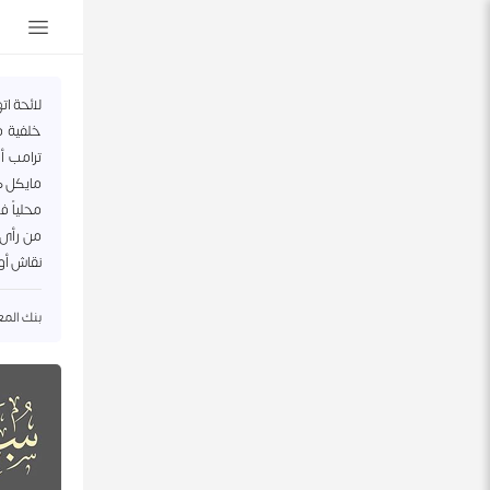
لائحة ات
خلفية م
ترامب أ
مايكل كو
محلياً ف
من رأى ف
نقاش أو
بنك المعلو