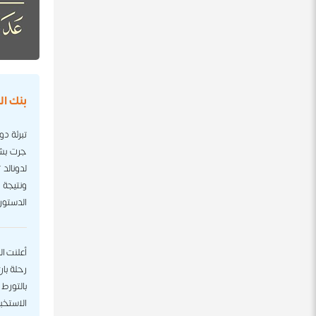
بنك ا
تبرئة دو
جرت بشأ
لدونالد
ونتيجة 
الدستور
أعلنت ال
بالتورط
الاستخبا