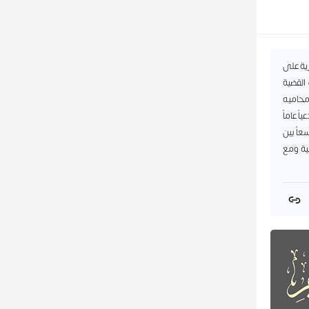
رية على
القضية
محاميه
ً عاماً
عاً بين
سية ومع