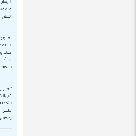
الإرهاب 
والمملك
الليبي.
تم توجي
خيانة، و
والرأي ا
سلطة الد
في التفج
لائحة ا
مايكل ف
يعكس جو