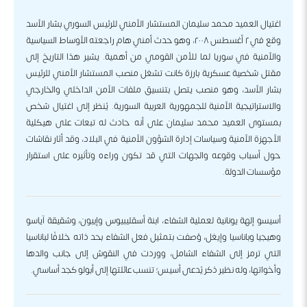
اغتيال العميد محمد سليمان المستشار الأمني للرئيس السوري بشار الأسد
وقع في ٢ أغسطس ٢٠٠٨، وهو حدث أمني هام راجعته الأوساط السياسية
والأمنية في سوريا لما للأمن القومي من أهمية. يشير هذا التاريخ إلى
مقتل شخصية عسكرية بارزة كانت تشغل منصب المستشار الأمني للرئيس
بشار الأسد، وهو منصب يتصل بتنسيق ملفات الأمن الداخلي والخارجي
والاستراتيجية الأمنية للجمهورية العربية السورية. يُنظر إلى اغتيال شخص
بمستوى العميد محمد سليمان على أنه حادث له تبعات على هيكلية
الأجهزة الأمنية وسياسات إدارة الشؤون الأمنية في البلاد، وقد أثار نقاشات
حول أسباب وقوعه والجهات التي قد تكون وراءه وتأثيره على استقرار
مؤسسات الدولة.
أسيسو إلهة يونانية لعملية الشفاء، ابنة أسقليبيوس وإبيون، وشقيقة آياسو
وهيجيا وباناسيا وإيغل، وُصفت بتمثيل فعل الشفاء بحد ذاته خلافًا لباناسيا
التي ترمز إلى الشفاء الشامل، ووردت في النقوش إلى جانب والدها
وأخواتها، وله نظير ذكر يُدعى أسيس؛ تنسب عائلتها إلى أبولو كجد أساسي.