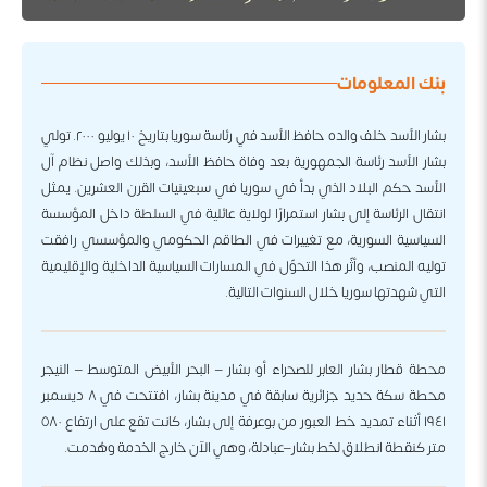
بنك المعلومات
بشار الأسد خلف والده حافظ الأسد في رئاسة سوريا بتاريخ ١٠ يوليو ٢٠٠٠. تولي
بشار الأسد رئاسة الجمهورية بعد وفاة حافظ الأسد، وبذلك واصل نظام آل
الأسد حكم البلاد الذي بدأ في سوريا في سبعينيات القرن العشرين. يمثل
انتقال الرئاسة إلى بشار استمرارًا لولاية عائلية في السلطة داخل المؤسسة
السياسية السورية، مع تغييرات في الطاقم الحكومي والمؤسسي رافقت
توليه المنصب، وأثّر هذا التحوّل في المسارات السياسية الداخلية والإقليمية
التي شهدتها سوريا خلال السنوات التالية.
محطة قطار بشار العابر للصحراء أو بشار – البحر الأبيض المتوسط – النيجر
محطة سكة حديد جزائرية سابقة في مدينة بشار، افتتحت في ٨ ديسمبر
١٩٤١ أثناء تمديد خط العبور من بوعرفة إلى بشار، كانت تقع على ارتفاع ٥٨٠
متر كنقطة انطلاق لخط بشار–عبادلة، وهي الآن خارج الخدمة وهُدمت.