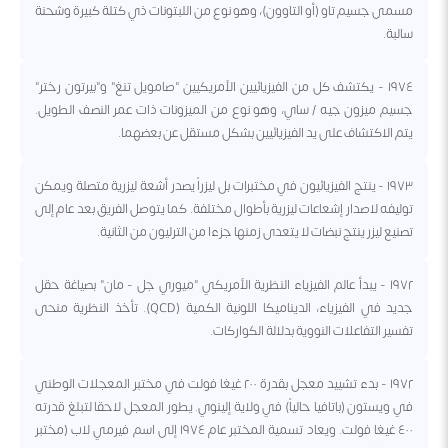
مسمى جسيم تاو (أو التاوون)، وهو نوع من اللبتونات ذي كتلة كبيرة وشحنة
سالبة.
١٩٧٤ - يكتشف كل من الفيزيائيين الأمريكيين "صامويل تنغ" و"بيرتون رختر"
جسيم ميزون جيه / ساي، وهو نوع من الميزونات ذات عمر النصف الطويل.
يتم الاكتشاف على يد الفيزيائيين بشكل مستقل عن بعضهما.
١٩٧٣ - ينتج الفيزيائيون في مختبرات بل ليزراً يصدر أشعة ليزرية متصلة ويمكن
توليفه لاصدار إشعاعات ليزرية بأطوال مختلفة. كما يتوصل الفريق بعد عام إلى
تصنيع ليزر ينتج نبضات لا يتعدى زمنها جزءا من الترليون من الثانية.
١٩٧٢ - يبدأ عالم الفيزياء النظرية الأمريكي "ميوري جل - مان" بصياغة حقل
جديد في الفيزياء، الديناميكا اللونية الكمية (QCD). تأخذ النظرية منحى
تفسير التفاعلات النووية بدلالة الكواركات.
١٩٧٢ - بدء تشييد معجل بقدرة ٢٠٠ غيغا فولت في مختبر المعجلات الوطني
في ويستون (باتافيا حالياً) في ولاية إلينوي. يطور المعجل لاحقا لتبلغ قدرته
٤٠٠ غيغا فولت. ويعاد تسمية المختبر عام ١٩٧٤ إلى اسم فيرمي لاب (مختبر