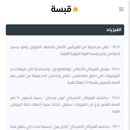
قبسة
الفيزياء
١٩٧٩ - تعلن مجموعة من الفيزيائيين الألمان اكتشاف الغلوون، وهو جسيم
إفتراضي يعتبر وسيط القوة النووية القوية.
١٩٧٨ - يتوصل الفيزيائي الألماني "وولفغانغ بول" ومساعدوه إلى طريقة لحجز
النيوترونات في نطاق مغناطيس حلقي وتتمكن المجموعة من قياس عمر
النصف للنيترون بنتيجة ١٥ دقيقة تقريباً.
١٩٧٧ - يكتشف الفيزيائي الأمريكي "ليون ليدرمان" جسيم أبسلون ذا عمر
النصف القصير نوع من الميزونات تساوي كتلته عشرة أضعاف كتلة البروتون
تقريبا.
١٩٧٦ - يكتشف الفيزيائي الأمريكي "مارتن بيرل" جسيما تحت ذري يطلق عليه