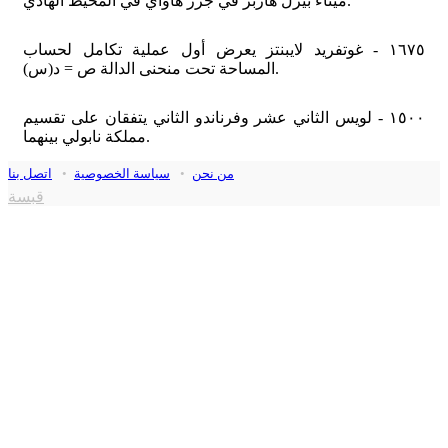
ميناء بيرل هاربر في جزر هاواي في المحيط الهادي.
١٦٧٥ - غوتفريد لايبنتز يعرض أول عملية تكامل لحساب
المساحة تحت منحنى الدالة ص = د(س).
١٥٠٠ - لويس الثاني عشر وفرناندو الثاني يتفقان على تقسيم
مملكة نابولي بينهما.
من نحن
•
سياسة الخصوصية
•
اتصل بنا
قبسة