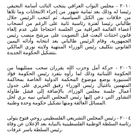
٢٠١٠ - مجلس النواب العراقي ينتخب النائب أسامة النجيفي
رئيسا له وذلك بعد ثمانية شهور من إجراء الانتخابات وما تلاها
من خلافات بين الكتل السياسية، ثم انتخب الرئيس جلال
طالباني رئيسا لفترة رئاسية ثانية على الرغم من انسحاب
أعضاء القائمة العراقية من الجلسة احتجاجا على عدم إلغاء
قانون اجتثاث البعث قبل التصويت على مرشح منصب رئيس
الجمهورية، وقام الرئيس طالباني بعد انتخابه وأدائه اليمين
القانوني بتكليف رئيس الوزراء المنتهية ولايته نوري المالكي
بتشكيل الحكومة الجديدة.
٢٠٠٦ - حركة أمل وحزب الله يقرران سحب ممثليهما من
الحكومة اللبنانية وذلك لما رأوه بتفرد رئيس الحكومة فؤاد
السنيورة بوضع موضوع المحكمة الدولية الخاصة بمحاكمة
المتهمين باغتيال رئيس الوزراء رفيق الحريري على جدول
أعمال جلسة مجلس الوزراء، بالإضافة إلى فشل طاولة
التشاور التي دعي إليها رئيس المجلس النيابي نبيه بري لحل
المسائل العالقة ومنها تشكيل حكومة وحدة وطنية.
٢٠٠٤ - رئيس المجلس التشريعي الفلسطيني روحي فتوح يتولى
رئاسة السلطة الوطنية الفلسطينية بالنيابة بعد الإعلان عن وفاة
رئيس السلطة ياسر عرفات.