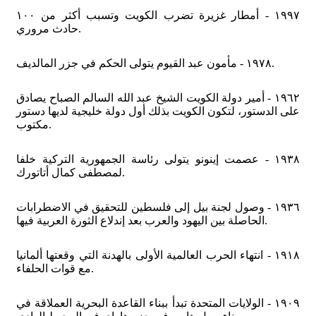
١٩٩٧ - أمطار غزيرة تضرب الكويت وتسبب أكثر من ١٠٠
حادث مروري.
١٩٧٨ - مأمون عبد القيوم يتولى الحكم في جزر المالديف.
١٩٦٢ - أمير دولة الكويت الشيخ عبد الله السالم الصباح يصادق
على الدستور، لتكون الكويت بذلك أول دولة خليجية لديها دستور
مكتوب.
١٩٣٨ - عصمت إينونو يتولى رئاسة الجمهورية التركية خلفا
لمصطفى كمال أتاتورك.
١٩٣٦ - وصول لجنة بيل إلى فلسطين للتحقيق في الاضطرابات
الحاصلة بين اليهود والعرب بعد إندلاع الثورة العربية فيها.
١٩١٨ - انتهاء الحرب العالمية الأولى بالهدنة التي وقعتها ألمانيا
مع قوات الحلفاء.
١٩٠٩ - الولايات المتحدة تبدأ ببناء القاعدة البحرية العملاقة في