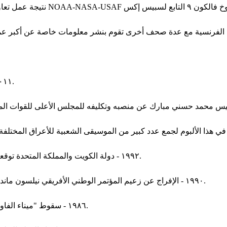
٢٠١١ - اندلاع ثورة الشباب اليمنية ضد حكم الرئيس علي عبد الله صالح.
١٩٩٢ - دولة الكويت والمملكة المتحدة توقعان مذكرة تفاهم كويتية / بريطانية حول التعاون الدفاعي بين البلدين.
١٩٩٠ - الإفراج عن زعيم المؤتمر الوطني الأفريقي نيلسون مانديلا بعد سجن استمر ٢٧ عاما من قبل سلطة جنوب أفريقيا العنصرية.
١٩٨٦ - سقوط "ميناء الفاو" العراقي في يد القوات الإيرانية وذلك أثناء الحرب العراقية الإيرانية.