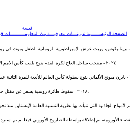
قبسة
الصفحة الرئيســــــية
تدوينـــات معرفيـــة
بنك المعلومــــــــــات
قب
٢٠٢٤ - منتخب ساحل العاج لكرة القدم يتوج بلقب كأس الأمم الإفريقية ٢٠٢٣ بعد فوزه في النهائي على نظيره النيجيري بنتيجة ٢-١.
٢٠١٨ - سقوط طائرة روسية يسفر عن مقتل جميع ركابها وعددهم ٦٥، وستة من طاقمها في جنوب شرقي موسكو.