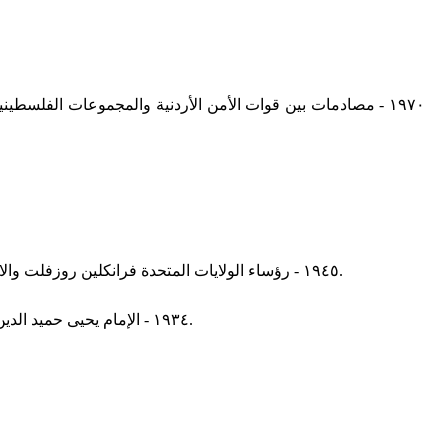
١٩٤٥ - رؤساء الولايات المتحدة فرانكلين روزفلت والاتحاد السوفيتي جوزيف ستالين ورئيس وزراء المملكة المتحدة ونستون تشرشل يوقعون اتفاق يالطا الذي وضع أساس مجلس الأمن الدولي.
١٩٣٤ - الإمام يحيى حميد الدين يوقع اتفاقا مع بريطانيا في صنعاء لمدة أربعين عاما، يعترف فيه بسلطة بريطانيا على جنوب اليمن مقابل الاعتراف باستقلال شمال اليمن.