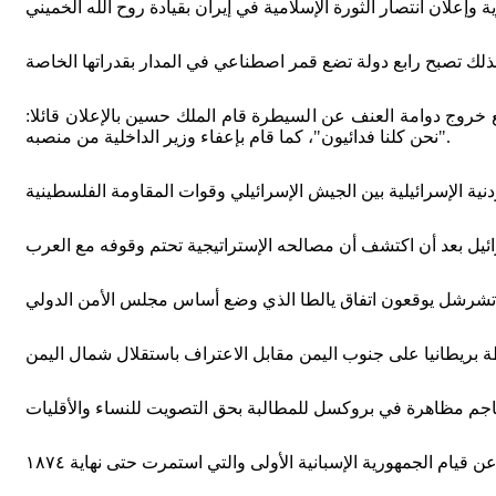
لفلسطينية في شوارع عمان مما أدى إلى مقتل ٣٠٠ شخص، وفي محاولته لمنع خروج دوامة العنف عن السيطرة قام الملك حسين بالإعلان قائلا:
"نحن كلنا فدائيون"، كما قام بإعفاء وزير الداخلية من منصبه.