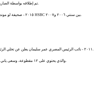
٢٠١٥ - ساتل مرصد المناخ الفضائي السحيق أو DSCOVR، نتيجة عمل تعاوني بين NOAA-NASA-USAF تم إطلاقه بواسطة الصاروخ فالكون ٩ التابع لسبيس إكس.
٢٠١٥ - صحيفة لو موند الفرنسية مع عدة صحف أخرى تقوم بنشر معلومات خاصة عن أكبر عملية تهرب ضريبي وتبييض أموال تحت اسم سويسليكس ويخص بنك HSBC بين سنتي ٢٠٠٦ و٢٠٠٧.
٢٠١١ - نائب الرئيس المصري عمر سليمان يعلن عن تخلي الرئيس محمد حسني مبارك عن منصبه وتكليفه للمجلس الأعلى للقوات المسلحة بإدارة شئون البلاد، وذلك بعد ١٨ يوما من إندلاع ثورة ٢٥ يناير.
٢٠٠٣ - الموسيقار ياني يطلق ألبومه الرابع عشر بعنوان (Ethnicity) والذي يحتوي على ١٢ مقطوعة، وسعى ياني في هذا الألبوم لجمع عدد كبير من الموسيقى الشعبية للأعراق المختلفة.