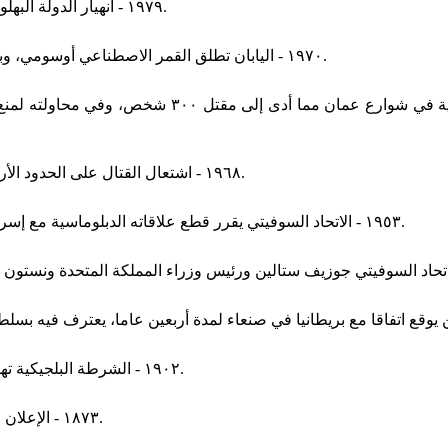
١٩٧٩ - انهيار الدولة البهلوية وإعلان انتصار الثورة الإسلامية في إيران بقيادة روح الله الخميني.
١٩٧٠ - اليابان تطلق القمر الاصطناعي أوسومي، وبذلك تصبح رابع دولة تضع قمر اصطناعي في المدار بقدراتها الخاصة.
١٩٧٠ - مصادمات بين قوات الأمن الأردنية والمجموعات ا
١٩٦٨ - اشتعال القتال على الحدود الأردنية الإسرائيلية بين الجيش الإسرائيلي وقوات المقاومة الفلسطينية.
١٩٥٣ - الاتحاد السوفيتي يقرر قطع علاقاته الدبلوماسية مع إسرائيل بعد أن اكتشف أن مصالحه الإستراتيجية تحتم وقوفه مع العرب.
١٩٠٢ - الشرطة البلجيكية تهاجم مظاهرة في بروكسل للمطالبة بحق التصويت للنساء والأقليات.
١٨٧٣ - الإعلان عن قيام الجمهورية الإسبانية الأولى والتي استمرت حتى نهاية ١٨٧٤.