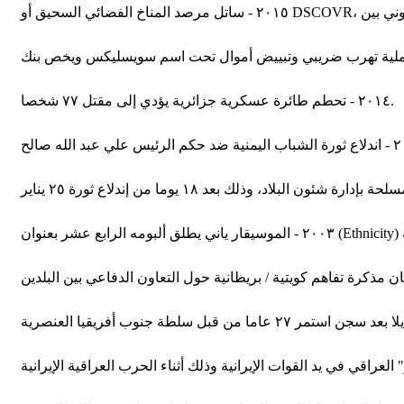
٢٠١٤ - تحطم طائرة عسكرية جزائرية يؤدي إلى مقتل ٧٧ شخصا.