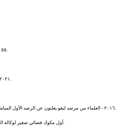
٥٥ - بريتانيكوس، وريث عرش الإمبراطورية الرومانية الطفل يموت في روما في ظروف غامضة، مخليا الجو لتولي نيرون عرش الإمبراطورية.
٢٠٢١ - بايرن ميونخ الألماني يتوج ببطولة كأس العالم للأندية للمرة الثانية عقب فوزه على فريق تيغريس أونال المكسيكي بنتيجة ١-٠ في النهائي.
٢٠١٦ - العلماء من مرصد ليغو يعلنون عن الرصد الأول المباشر لأمواج الجاذبية التي تنبأت بها نظرية النسبية العامة لأينشتاين منذ نحو ١٠٠ عام، وقال العلماء أن الأمواج نتجت عن تصادم لثقبين أسودين.
٢٠١٥ - السيارة التجريبية المتوسطة أو IXV، أول مكوك فضائي صغير لوكالة الفضاء الأوروبية، تم إطلاقه بواسطة الصاروخ الأوروبي فيغا ثم تم استرداده في المحيط الهادئ.