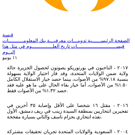
قبسة
الصفحة الرئيســــــية
تدوينـــات معرفيـــة
بنك المعلومــــــــــات
قبســــــــــــــــــــــــــات
تاريخ العلــــــــــــــوم
في مثل هذا
اليــوم
١١ يونيو
٢٠١٧ - الناخبون في بورتوريكو يصوتون لحصول الجزيرة حالة
ولاية ضمن الولايات المتحدة، وقد فاز اختيار الولاية بسهولة
بنسبة ٩٧.١٨% من الأصوات، بينما حصد خيار الاستقلال الكامل
١.٥٠% من الأصوات، أما خيار بقاء الحال على ما هو عليه فقد
حصد ١.٣٢% من الأصوات فقط.
٢٠١٦ - مقتل ١٦ شخصا على الأقل وإصابة ٣٥ آخرين في
تفجيرين انتحاريين بمنطقة السيدة زينب في ريف دمشق، الأول
نفذه انتحاري بحزام ناسف والثاني بسيارة مفخخة.
٢٠٠٤ - السعودية والولايات المتحدة تجريان تحقيقات مشتركة