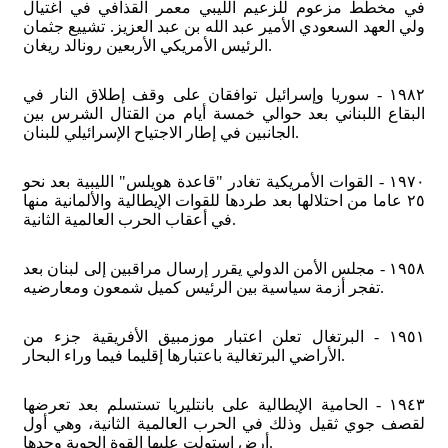
في مخطط مزعوم للزعيم الليبي معمر القذافي في اغتيال
ولي العهد السعودي الأمير عبد الله بن عبد العزيز. تشييع جثمان
الرئيس الأمريكي الأربعين رونالد ريغان.
١٩٨٢ - سوريا وإسرائيل توافقان على وقف إطلاق النار في
البقاع اللبناني بعد حوالي خمسة أيام من القتال الشرس بين
الجانبين في إطار الاجتياح الإسرائيلي للبنان.
١٩٧٠ - القوات الأمريكية تغادر "قاعدة هويلس" الليبية بعد نحو
٢٥ عاما من احتلالها بعد طردها للقوات الإيطالية والألمانية منها
في أعقاب الحرب العالمية الثانية.
١٩٥٨ - مجلس الأمن الدولي يقرر إرسال مراقبين إلى لبنان بعد
تفجر أزمة سياسية بين الرئيس كميل شمعون ومعارضيه.
١٩٥١ - البرتغال تعلن اعتبار موزمبيق الأفريقية جزء من
الأراضي البرتغالية باعتبارها إقليما فيما وراء البحار.
١٩٤٣ - الحامية الإيطالية على بانتليريا تستسلم بعد تعرضها
لقصف جوي ثقيل وذلك في الحرب العالمية الثانية، وهي أول
أرض استولت عليها القوة الجوية وحدها.