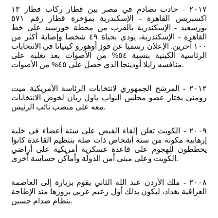
٢٠١٧ - حادث تصادم في مصر بين قطار ركاب قطار ١٣
اكسبريس القاهرة - الإسكندرية بمؤخرة قطار رقم ٥٧١
بورسعيد - الإسكندرية بالقرب من محطة خورشيد على خط
القاهرة - الإسكندرية، يودي بحياة ٤٩ شخصا وإصابة أكثر من
١٠٠ آخرين. الإعلان رسميا عن فوز أوهورو كينياتا في الانتخابات
الرئاسية الكينية بنسبة ٥٤% من الأصوات بعد تغلبه على
منافسه رايلا أودينجا الذي حصل على ٤٥% من الأصوات.
٢٠١٢ - المرشح الجمهوري لانتخابات الرئاسة الأمريكية ميت
رومني يختار عضو مجلس النواب باول ريان لخوض الانتخابات
معه على منصب نائب الرئيس.
٢٠٠٩ - الكويت تعلن إلقاء القبض على ستة أعضاء في خلية
إرهابية مكونة من ستة أشخاص ذات صلة بتنظيم القاعدة كانوا
يخططون للهجوم على قاعدة عسكرية أمريكية على أراضي
الكويت وعلى مبنى أمن الدولة وأماكن حساسة أخرى.
٢٠٠٨ - ملك الأردن عبد الله الثاني يقوم بزيارة إلى العاصمة
العراقية بغداد، ليكون بذلك أول زعيم عربي يزورها منذ الإطاحة
بنظام صدام حسين.