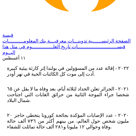
قبسة
الصفحة الرئيســــــية
تدوينـــات معرفيـــة
بنك المعلومــــــــــات
قبســــــــــــــــــــــــــات
تاريخ العلــــــــــــــوم
في مثل هذا
اليــوم
١١ أغسطس
٢٠٢٢ - إقالة عدد من المسؤولين في بولندا إثر كارثة بيئية كبيرة
أدت إلى موت كل الكائنات الحية في نهر أودر.
٢٠٢١ - الجزائر تعلن الحداد لثلاثة أيام، بعد وفاة ما لا يقل عن ٦٥
شخصا جراء الموجة الثانية من حرائق الغابات التي اجتاحت
شمال البلاد.
٢٠٢٠ - عدد الإصابات المؤكدة بجائحة كورونا يتخطى حاجز ٢٠
مليون شخص حول العالم، من بينهم أكثر من ٧٣٦ ألف حالة
وفاة وحوالي ١٢ مليونا و٢٨١ ألف حالة تماثلت للشفاء.