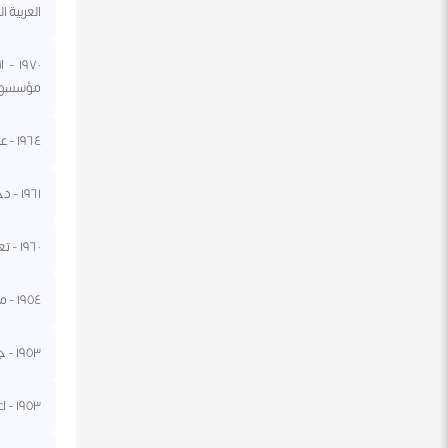
العربية ا
١٩٧٠
مؤسسها 
١٩٦٤ - عبيد كرومي يقوم بانقلاب ضد السلطان جمشيد بن عبد الله في سلطنة زنجبار.
١٩٦١ - دخول ميثاق الأمم المتحدة ضد الإبادة الجماعية حيز التطبيق.
١٩٦٠ - تعيين عبد الحميد السراج أمينا عاما للاتحاد القومي في الإقليم الشمالي للجمهورية العربية المتحدة.
١٩٥٤ - ملكة المملكة المتحدة إليزابيث الثانية تفتتح البرلمان النيوزيلندي.
١٩٥٣ - جمال عبد الناصر يصدر قرارا بحل جمعية الإخوان المسلمين.
١٩٥٣ - اعتقال تسعة فيزيائيين يهود في موسكو بتهمة القيام بأنشطة إرهابية.