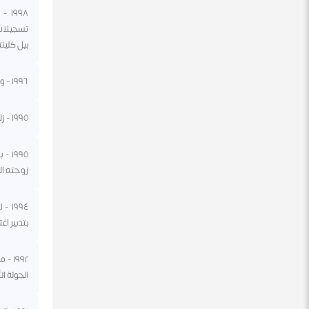
٩٩٨
تسجيلات 
بيل كلين
١٩٩٦ - وصول القوات الروسية إلى البوسنة والهرسك للمشاركة في تطبيق اتفاق دايتون للسلام.
١٩٩٥ - زلزال عنيف في كوبي في اليابان يقتل ٥٠٩٢ شخصا.
١٩٩٥
زوجته ال
١٩٩٤
بتدبير اغ
١٩٩٢
الجولة ال