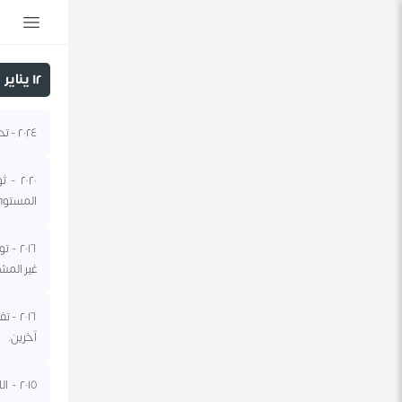
١٢ يناير
٢٠٢٤ - تحالف تقوده الولايات المتحدة يشن ضربات على أهداف لحركة أنصار الله الحوثيين في اليمن.
٢٠٢٠ 
المستوى ا
٢٠١٦ 
غير المشر
آخرين.
٢٠١٥ 