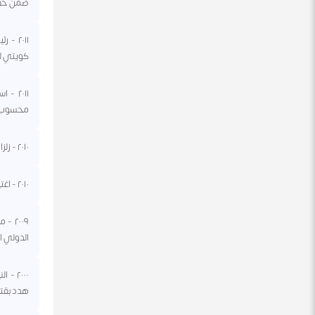
ضمن حفل تو
٢٠١١ 
كويتي للع
محسوب عل
٢٠١٠ - زلزال في هايتي بلغ قوته ٧ درجات على مقياس ريختر.
٢٠١٠ - اغتيال العالم النووي الإيراني مسعود محمدي بإنفجار استهدف منزله.
٢٠٠٩
الدولي ا
هدد بقتل