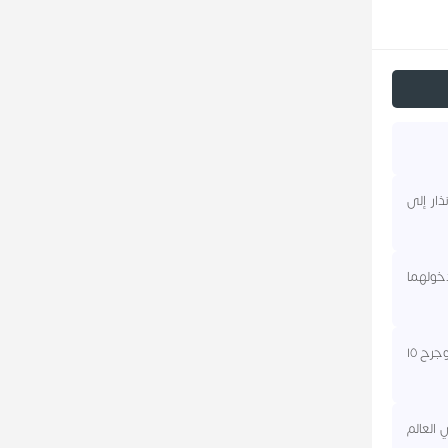
ذار إلى
 دخولهما
٢٠١٦ - تفجير قوي داخل ميدان السلطان أحمد في إسطنبول يسفر عن مقتل ١٠ أشخاص على الأقل وجرح ١٥
ي العالم