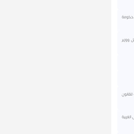
س حكومة
مل ووزير
للقانون
 مستوطني القدس الغربية