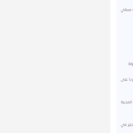
ه مصالي
ردا على
المدينة
نجليز في