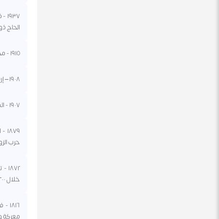
٩٣٧
الحاج ذو
١٩١٥ - مجلس النواب الأمريكي يرفض مشروعا لمنح المرأة حق التصويت في الانتخابات.
١٩٠٨ – إرسال أول رسالة إذاعية لمسافات طويلة من برج إيفل.
١٩٠٧ - المملكة المتحدة تمنح مستعمرة الترنسفال السابقة في جنوب إفريقيا سلطة حكومية مسؤولة.
٨٧٩
حرب الزو
١٨٧٢
خلال ٢٠٠ سنة.
١٨١٦
معركة واترل