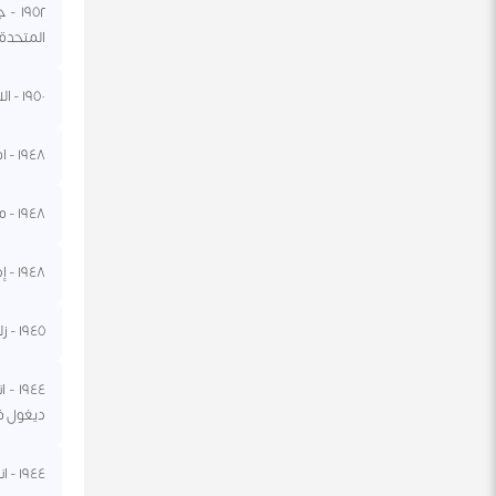
١٩٥٢
المتحدة.
١٩٥٠ - الاتحاد السوفيتي يستأنف أحكام الإعدام في قضايا الخيانة العظمى والتجسس والتخريب لصالح العدو.
١٩٤٨ - افتتاح أول محل سوبر ماركت في المملكة المتحدة.
١٩٤٨ - مهاتما غاندي يبدأ صيامه الأخير من أجل السلام.
١٩٤٨ - إدارة الانتداب البريطانية تسرح ٣٢٠٠ مجند فلسطيني من عناصر قوات الحدود.
١٩٤٥ - زلزال في ميكاوا باليابان بقوة ٧.١ على مقياس ريختر يؤدي إلى وفاة ١٩٠٠ شخص.
١٩٤٤
ديغول في
١٩٤٤ - انسحاب القوات الألمانية النازية عن مدينة لينينغراد بعد حصار دام سنتين.