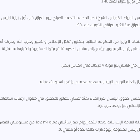
زيع جوائز الفيفا ٢٠١٤.
- رئيس الوزراء الكويتي الشيخ ناصر المحمد الأحمد الصباح يزور العراق في أول زيارة لرئي
راق منذ الغزو العراقي للكويت عام ١٩٩٠.
٢٠١١ - استقالة ١١ وزيرا من الحكومة اللبنانية يمثلون تكتل الإصلاح والتغيير وحزب الله وحركة أ
ى رئيس الجمهورية يؤدي إلى فقدان الحكومة لشرعيتها الدستورية واعتبارها مستقيلة.
 - مجلس حقوق الإنسان يقرر إنشاء بعثة تقصي حقائق للتحقيق في دعاوى ارتكاب مخالفات 
لإنساني قبل وبعد حرب غزة.
٢٠٠٠ - النيابة العامة الإسرائيلية توجه لائحة إتهام ضد إسرائيلي عمره ٣٩ عاما من
 رئيس الحكومة إيهود باراك حالما يجده أو يلتقي به.