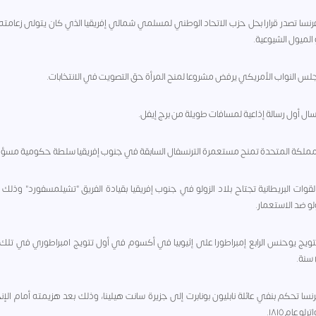
١ - فرنسا تصدر قرارا بحل حزب الاتحاد الوطني لمسلمي شمالي إفريقيا الذي كان يتولى زعامت
 الميول الشيوعية.
١ - القوات البريطانية تجتاح بلاد الزولو في جنوب إفريقيا بقيادة الفريق "تشيلمسفورد" وذلك 
لو ضد الاستعمار.
 - تتويج يوحنس الرابع إمبراطورا على إثيوبيا في أكسوم في أول تتويج امبراطوري في تلك 
 - فرنسا تحكم بنفي عائلة نابليون بونابرت إلى جزيرة سانت هيلينا، وذلك بعد هزيمته أمام الإ
و عام ١٨١٥.