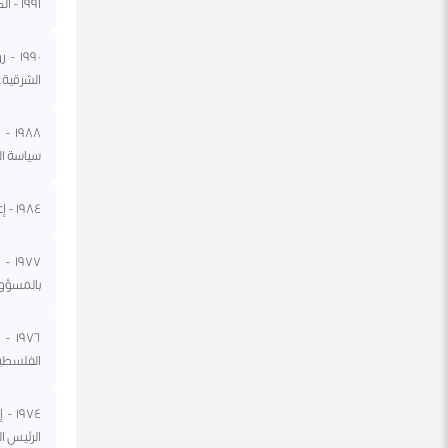
١٩٩١ - الكونغرس الأمريكي يصوت على قرار محاربة العراق لأجل تحرير دولة الكويت.
١٩٩٠
الشرقية.
٩٨٨
سياسة ال
١٩٨٤ - إعادة انتخاب الشاذلي بن جديد رئيسا للجزائر.
٩٧٧
بالمسؤولي
الفلسطين
١٩٧٤