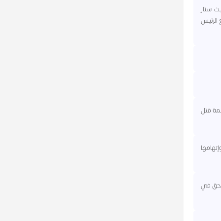
يث ستار
 الرئيس
همة قتل
إتهامها
ساحق في