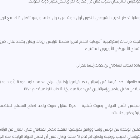
 - رومانيا تحظر الحزب الشيوعي، لتكون أول دولة من دول حلف وارسو تفعل ذلك مع انهيار
١ - لجنة دراسات إستراتيجية أمريكية تقدم تقريرا مفصلا للرئيس رونالد ريغان يشدد على ضرور
تسلح الأمريكي الأوروبي المشترك.
١ - مظاهرات ضد فرنسا في إسرائيل بعد قيامها بإطلاق سراح محمد داود عودة (أبو داود)
ة عن مقتل رياضيين إسرائيليين في دورة ميونيخ للألعاب الأولمبية عام ١٩٧٢.
١٩٧٦ - مجلس الأمن الدولي يصوت بأغلبية ١١ صوتا مقابل صوت واحد لصالح السماح لم
ية بحضور جلساته.
 - إعلان الوحدة بين تونس وليبيا ووافق بموجبها العقيد معمر القذافي على التنازل عن الرئاس
الرئيس التونسي الحبيب بورقيبة ولكنها لم تدم ٢٤ ساعة، وكان مقررا أن تحمل الدولة الوليدة