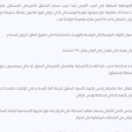
١ - الموظفة السابقة في البيت الأبيض ليندا تريب تسلم المحقق الأمريكي المستقل كين
محادثات هاتفية مع زميلتها مونيكا لوينسكي التي تروي فيها تفاصيل علاقة حميمة مع
تون، لتشعل بذلك ما أصبح يعرف بفضيحة مونيكا غيت.
 - بدء محاكمة لاعب كرة القدم الأمريكية والممثل الأمريكي السابق أو جاي سيمبسون بت
سابقة وعشيقها.
 - اعتقال ابنة مالكوم إكس الزعيم الأسود السابق لحركة أمة الإسلام في الولايات المتحدة و
تيال الزعيم الحالي للجماعة لويس فرقان.
 - مجلس الأمن الأعلى يتسلم مقاليد السلطة في الجزائر بعد فوز الجبهة الإسلامية للإنقاذ ال
أولى من الانتخابات البرلمانية في الجزائر.