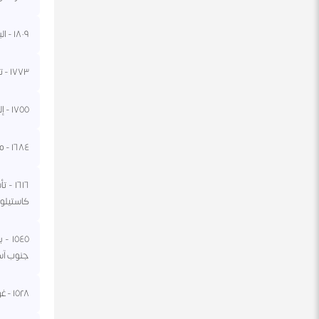
١٨٠٩ - البريطانيون مع البرتغال والبرازيل ينتزعون غويانا الفرنسية من فرنسا.
١٧٧٣ - تأسيس أول متحف للعموم في الولايات المتحدة في مدينة تشارلستون بولاية ساوث كارولينا.
١٧٥٥ - إليزابيث إمبراطورة روسيا تفتتح أول جامعة في بلادها وذلك في مدينة سانت بطرسبرغ.
١٦٨٤ - ملك فرنسا لويس الرابع عشر يتزوج من مدام دو مانتينون.
١٦١٦ 
كاستيلو ب
١٥٤٥
جنوب آسي
١٥٢٨ - غوستاف الأول يتوج ملكا على السويد، بعد أن حكم بالفعل منذ انتخابه عام ١٥٢٣.