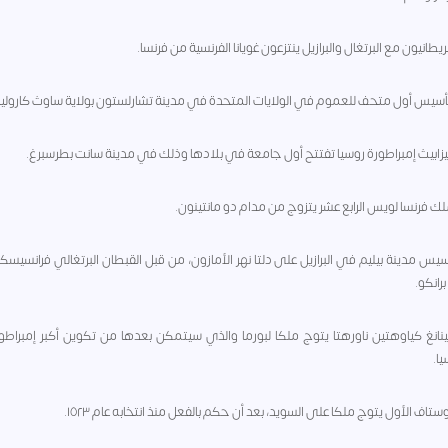
- تأسيس مدينة بيليم في البرازيل على دلتا نهر الأمازون، من قبل القبطان البرتغالي فرانسيسكو
رانكو.
 - بينانغ كياوهتين ناورهتا يتوج ملكا لبورما والذي سيتمكن بعدها من تكوين أكبر إمبراط
ا.