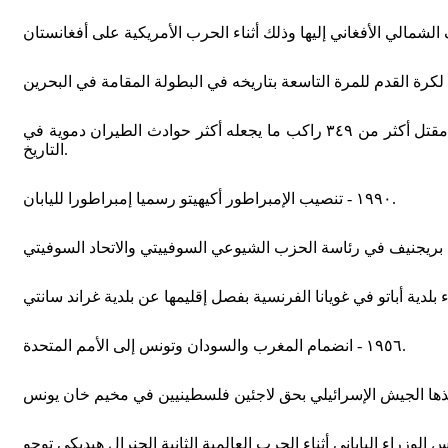
١٩٩٦ - حادث تصادم طائرة الخطوط الجوية العربية السعودية رحلة ٧٦٣ وطائرة الخطوط الكازاخستانية في سماء نيودلهي ما يسفر عن مقتل أكثر من ٣٤٩ راكب ما يجعله أكثر حوادث الطيران دموية في
التاريخ.
١٩٩٠ - تنصيب الإمبراطور أكيهيتو رسميا إمبراطورا لليابان.
١٩٥٦ - انضمام المغرب والسودان وتونس إلى الأمم المتحدة.