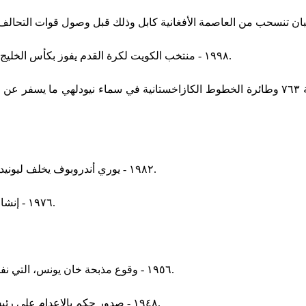
١٩٩٨ - منتخب الكويت لكرة القدم يفوز بكأس الخليج لكرة القدم للمرة التاسعة بتاريخه في البطولة المقامة في البحرين.
١٩٨٢ - يوري أندروبوف يخلف ليونيد بريجنيف في رئاسة الحزب الشيوعي السوفييتي والاتحاد السوفيتي.
١٩٧٦ - إنشاء بلدية أباتو في غويانا الفرنسية بفصل إقليمها عن بلدية غراند سانتي.
١٩٥٦ - وقوع مذبحة خان يونس، التي نفذها الجيش الإسرائيلي بحق لاجئين فلسطينيين في مخيم خان يونس.
١٩٤٨ - صدور حكم بالإعدام على رئيس الوزراء الياباني أثناء الحرب العالمية الثانية الجنرال هيديكي توجو.