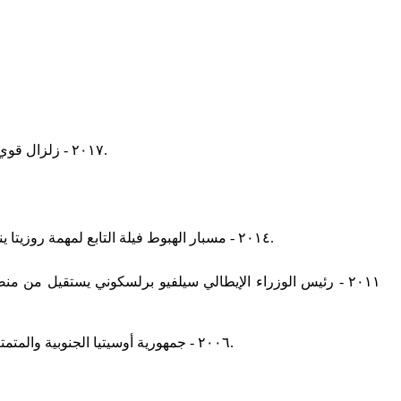
٢٠١٧ - زلزال قوي يضرب المناطق الحدودية بين إيران والعراق بقوة ٧.٣ على مقياس ريختر مركزه مدينة كرمنشاه الإيرانية وتأثيره يصل إلى الدول المجاورة.
٢٠١٤ - مسبار الهبوط فيلة التابع لمهمة روزيتا ينجح في الهبوط على سطح مذنب ٦٧ بي/تشوريموف-غيراسيمينكو لأول مرة في التاريخ وذلك بعد ١٠ سنوات من إطلاقه في ٢ مارس ٢٠٠٤.
٢٠١١ - رئيس الوزراء الإيطالي سيلفيو برلسكوني يستقيل من منص
٢٠٠٦ - جمهورية أوسيتيا الجنوبية والمتمتعة بالحكم الذاتي ضمن جمهورية جورجيا تجري استفتاء شعبي للتصويت حول الاستقلال عن جورجيا، وكانت نتيجته الموافقة على الاستقلال.