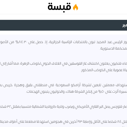
قبسة
٢٠٢٤ - فوز الرئيس عبد المجيد تبون بالانتخابات الرئاسية الجزائ
لمحكمة الدستورية.
- علماء فلكيون يعلنون اكتشاف غاز الفوسفين في الغلاف الجوي لكوكب الزهرة، مما أشار إلى ا
اة عضوية على الكوكب المذكور.
 - استهداف معملين تابعين لشركة أرامكو السعودية في منطقتي بقيق وهجرة خريص ب
 من إنتاج الشركة هناك، والحوثيون يتبنون الهجمات.
٢٠١٧ - مقتل ٨٤ شخصا على الأقل وإصابة ٩٣ آخرين في هجومين استهدفا مطعما على أطراف مد