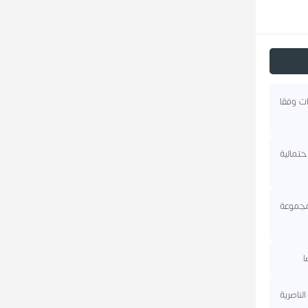
رية، إذ حصل على ٨٤.٣٠% من الأصوات وفقا
حتمالية
مجموعة
ينة الناصرية