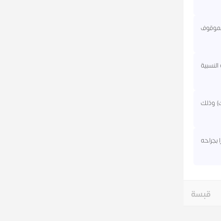
الموقوف
النسبية
ك) وذلك
 بجراحه
قبسة