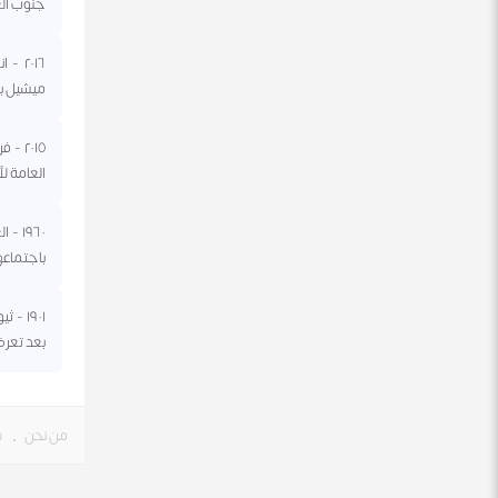
جنوب الع
٢٠١٦ 
ميشيل بل
٢٠١٥ 
العامة لأ
١٩٦٠
باجتماعه
١٩٠١ 
بعد تعرضة ل
من نحن
•
س