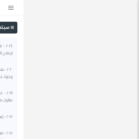
١٤ سبتمبر
لإعلان ا
٢٠٢٠ 
وجود حي
٢٠١٩
طائرات مسيرة أثرت على ٥٠%
٢٠١٨ - إعصار فلورنس يصل البر القاري الأمريكي ويضرب ولاية كارولاينا الشمالية متسببا بمقتل ٣٢ شخصا.