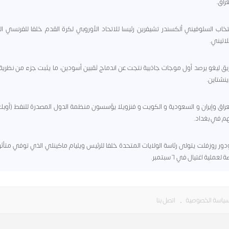
راق.
- انتخاب السلوفيني ألكسندر تشيفرين رئيسا للاتحاد الأوروبي لكرة القدم خلفا للفرنسي 
اتيني.
- فريق ليغو يرصد أول موجات جاذبية نتجت عن اندماج ثقبين أسودين، ما يثبت جزء من نظرية 
ينشتاين.
 - العراق وإيران و السعودية و الكويت و فنزويلا يؤسسون منظمة الدول المصدرة للنفط (أوب
م في بغداد.
- ثيودور روزفلت يتولى رئاسة الولايات المتحدة خلفا للرئيس ويليام ماكينلي الذي توفي متأثرا
عملية اغتيال في ٦ سبتمبر.
ياسة الخصوصية
•
اتصل بنا