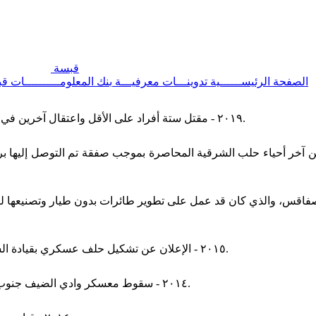
قبسة
الصفحة الرئيســــــية
تدوينـــات معرفيـــة
بنك المعلومــــــــــات
قب
٢٠١٩ - مقتل ستة أفراد على الأقل واعتقال آخرين في احتجاجات ضد تعديل قانون المواطنة في الهند بسبب التمييز الديني.
يين من آخر أحياء حلب الشرقية المحاصرة بموجب صفقة تم التوصل إليها 
نة صفاقس، والذي كان قد عمل على تطوير طائرات بدون طيار وتصنيعها ل
٢٠١٥ - الإعلان عن تشكيل حلف عسكري بقيادة السعودية تحت مسمى التحالف الإسلامي العسكري لمكافحة الإرهاب.
٢٠١٤ - سقوط معسكر وادي الضيف جنوب محافظة إدلب بأيدي قوات المعارضة السورية بقيادة جبهة النصرة.