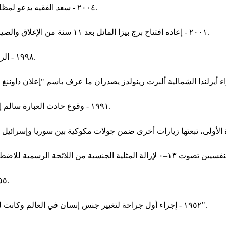
٢٠٠٤ - سعد الفقيه يدعو لمظاهرات واعتصامات في السعودية تعبيرا لمعارضته لنظام الحكم فيها.
٢٠٠١ - إعاده افتتاح برج بيزا المائل بعد ١١ سنة من الإغلاق والصيانة بتكلفة بلغت ٢٧ مليون دولار أمريكي من دون إيقاف ميلان البرج.
١٩٩٨ - الرئيس الجزائري اليمين زروال يعين إسماعيل حمداني رئيسا للحكومة.
١٩٩١ - وقوع حادث العبارة سالم إكسبريس في البحر الأحمر مما أسفر عن غرق أكثر من ٤٥٠ شخص.
١٩٥٥ - تأسيس الجامعة الليبية في بنغازي، لتكون أول جامعة في ليبيا.
١٩٥٢ - إجراء أول جراحة لتغيير جنس إنسان في العالم وكانت للدنماركي "جورج يورجنسن"، والذي تحول إلى "كريستين يورجنسن".