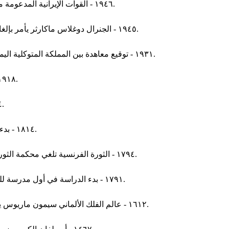
١٩٤٦ - القوات الإيرانية المدعومة من الولايات المتحدة تسقط جمهورية مهاباد وتضع حدا للأزمة القائمة.
١٩٤٥ - الجنرال دوغلاس ماكارثر يأمر بإلغاء الشنتو كدين رسمي في اليابان وذلك أثناء الاحتلال الأمريكي للبلاد.
١٩٣١ - توقيع معاهدة بين المملكة المتوكلية اليمنية والمملكة العربية السعودية وتمت الموافقة عليها في يناير ١٩٣٢.
١٩١٨ - المؤتمر اليهودي العالمي يعقد أول مؤتمر له في الولايات المتحدة.
١٩١٤ - الجيش الصربي يستعيد بلغراد من الجيش النمساوي المجري.
١٨١٤ - بدء اجتماعات مؤتمر هارتفورد في هارتفورد، بولاية كونيتيكت الأمريكية.
١٧٩٤ - الثورة الفرنسية تلغي محكمة الثورة التي تولت محاكمة رموز العهد الملكي في السنوات الأولى للثورة.
١٧٩١ - بدء الدراسة في أول مدرسة للقانون أو كلية حقوق في الولايات المتحدة وذلك في جامعة بنسلفانيا.
١٦١٢ - عالم الفلك الألماني سيمون ماريوس يتمكن من رصد مجرة المرأة المسلسلة من خلال المنظار لأول مرة.