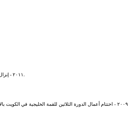
٢٠١١ - إنزال العلم الأمريكي في العراق إيذانا بانتهاء الوجود الأمريكي فيه والذي استمر قرابة تسعة أعوام وذلك بحضور وزير الدفاع الأمريكي ليون بانيتا.
٢٠٠٩ - اختتام أعمال الدورة الثلاثين للقمة الخليجية في الك