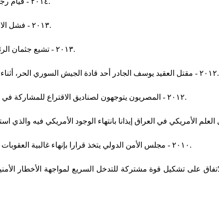
٢٠١٤ - قيام رجل مسلح باحتجاز عدد من الرهائن في مقهى بمدينة سيدني بأستراليا.
٢٠١٣ - فشل الانقلاب العسكري في جنوب السودان واندلاع الحرب الأهلية في البلاد.
٢٠١٣ - تشيع جثمان الرئيس السابق لجنوب أفريقيا نيلسون مانديلا بعد عشرة أيام من وفاته.
٢٠١٢ - مقتل العقيد يوسف الجادر أحد قادة الجيش السوري الحر، أثناء المعارك مع قوات الجيش السوري حول مدرسة المشاة قرب حلب.
٢٠١٢ - المصريون يتوجهون لصناديق الاقتراع للمشاركة في الجولة الأولى من الاستفتاء على الدستور الجديد وسط انقسام حوله.
٢٠١٠ - مجلس الأمن الدولي يتخذ قرارا بإنهاء غالبية العقوبات التي كان فرضها على العراق أبان عهد الرئيس السابق صدام حسين.
ويت بالاتفاق على تشكيل قوة مشتركة للتدخل السريع لمواجهة الأخطار ال