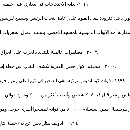
٢٠١١- بداية الاحتجاجات في بنغازي على خلفية اعتقال المحامي فتحي تربل في ما عرف لاحقا بشرارة الثورة الليبية.
ريق المؤدي إلى باب المغاربة أحد الأبواب الرئيسية للمسجد الأقصى، بسبب أعمال ال
٢٠٠٣ - مظاهرات عالمية للتنديد بالحرب على العراق جمعت ما بين ١٠ ملايين و١٥ مليون شخص في أكثر من ٦٠٠ مدينة.
٢٠٠٠ - صحيفة "كول هعير" العبرية تكشف النقاب عن خطة إسرائيلية تعمل عليها وزارة الأديان لحفر نفق جديد تحت ساحة المبكى.
١٩٩٩ - قوات كوماندوس تركية تلقي القبض في كينيا على زعيم حزب العمال الكردستاني عبد الله أوجلان المطالب بالانفصال عن تركيا.
١٩٣٦ - أدولف هتلر يعلن عن بدء خطة إنتاج سيارة رخيصة الثمن في ألمانيا، وكانت السيارة هي فولكس فاجن.