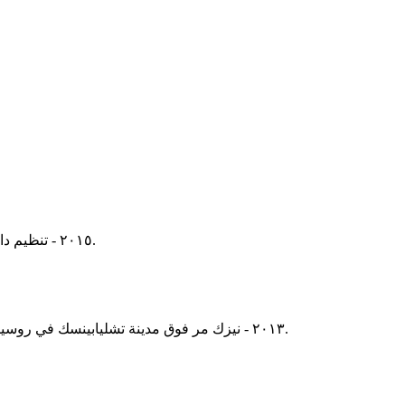
٢٠١٥ - تنظيم داعش يعدم ٢١ مصريا قبطيا من العاملين في ليبيا، والقوات المسلحة المصرية توجه غارات جوية لأهداف تابعة للتنظيم سالف الذكر في ليبيا.
٢٠١٣ - نيزك مر فوق مدينة تشليابينسك في روسيا يتسبب بأمطار نيزكية أدت إلى إصابة أكثر من ١٠٠٠ شخص وخراب في حوالي ٤٣٠٠ منزل وهو أكبر نيزك مر على الأرض خلال هذا القرن.