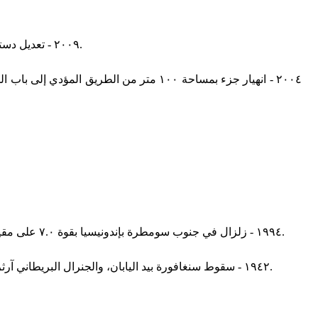
٢٠٠٩ - تعديل دستوري في فنزويلا يلغي القيود على إعادة انتخاب الرئيس ويسمح للرئيس الفنزويلي هوغو تشافيز بالبقاء في السلطة إلى أن يخسر الانتخابات.
٢٠٠٤ - انهيار جزء بمساحة ١٠٠ متر من الط
١٩٩٤ - زلزال في جنوب سومطرة بإندونيسيا بقوة ٧.٠ على مقياس ريختر قتل فيه ٢٠٧ شخص وأصيب أكثر من ٢٠٠٠ وشرد حوالي ٧٥٠٠٠ وأدى إلى انهيارات أرضية وطينية وحرائق في مقاطعة لامبونغ.
١٩٤٢ - سقوط سنغافورة بيد اليابان، والجنرال البريطاني آرثر بيرسيفال يعلن استسلام ٨٠,٠٠٠ من قواته ليصبحوا أسرى حرب، وهو أكبر استسلام بريطاني في التاريخ وذلك أثناء الحرب العالمية الثانية.