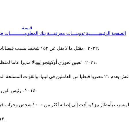
قبسة
الصفحة الرئيســــــية
تدوينـــات معرفيـــة
بنك المعلومــــــــــات
قب
٢٠٢٢ - مقتل ما لا يقل عن ١٥٢ شخصا بسبب فيضانات وانهيارات أرضية في بلدية بتروبوليس، ريو دي جانيرو في البرازيل.
٢٠٢١ - تعيين نجوزي أوكونجو إيويالا مديرا عاما لمنظمة التجارة العالمية، لتصبح أول امرأة وأول أفريقية في هذا المنصب.
٢٠١٤ - رئيس الوزراء اللبناني المكلف تمام سلام يعلن تشكيل الحكومة اللبنانية الجديدة.
٢٠١٢ - انتخاب أحمد عبد العزيز السعدون رئيسا لمجلس الأمة الكويتي.