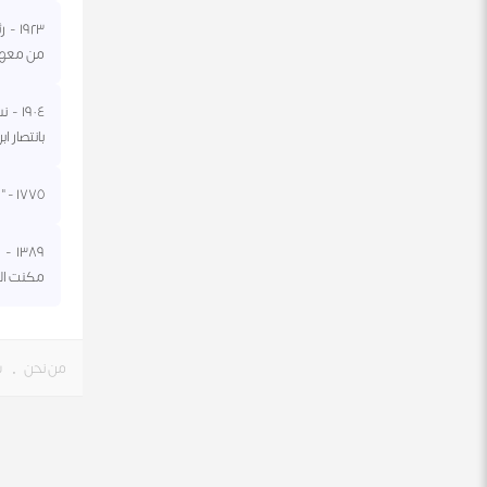
١٩٢٣
من معهد 
١٩٠٤
بانتصار ا
١٧٧٥ - "الكونغرس القاري" في أمريكا يقرر تعيين الجنرال جورج واشنطن قائدا عاما للجيش الأمريكي الجديد.
٣٨٩
مكنت الع
من نحن
•
س