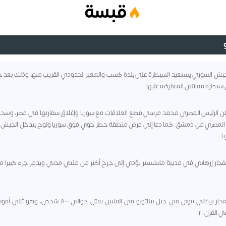
قبسة
سيطرة مقاتلي المعارضة عليها.
 - أعلن الرئيس المصري محمد مرسي قطع العلاقات مع سوريا وإغلاق سفارتها في مصر، وسحب
ل المصري من دمشق. كما دعا إلى فرض منطقة حظر جوي فوق سوريا ولوح بتدخل الجيش 
ا.
 - انفجار إرهابي في مدينة مانشستر يؤدي إلى جرح أكثر من مئتي مدني ويدمر جزء كبيرا
١٩٩١ - انفجار بركاني قوي في جبل بيناتوبو في الفلبين يقتل حوالي ٨٠٠ شخ
القرن ٢٠.