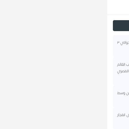
٢٠١٤ - الجيش السوري يستعيد السيطرة على بلدة كسب والمعبر الحدودي القريب منها وذلك بعد حوالي ٣
 القائم
المصري
 من وسط
ص، وهو ثاني أقوى انفجار