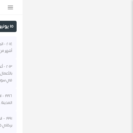
١٥ يونيو
أشهر من 
٢٠١٣
بالأعما
في سوري
١٩٩٦
المدينة.
بركاني في 