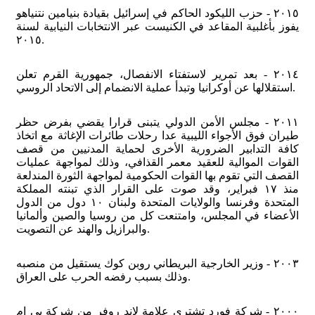
٢٠١٥ - حزب الليكود الحاكم في إسرائيل بقيادة بنيامين نتنياهو
يفوز بأغلبية المقاعد في الكنيست عبر الانتخابات النيابية لسنة
٢٠١٥.
٢٠١٤ - بعد تمرير لاستفتاء الانفصال، جمهورية القرم تعلن
استقلالها عن أوكرانيا وتبدأ عملية الانضمام إلى الاتحاد الروسي.
٢٠١١ - مجلس الأمن الدولي يتبنى قرارا يقضي بفرض حظر
طيران فوق الأجواء الليبية عدا رحلات طائرات الإغاثة مع اتخاذ
كافة التدابير الضرورية الأخرى لحماية المدنيين من قصف
القوات الموالية للعقيد معمر القذافي، وذلك لمواجهة عمليات
القصف التي تقوم بها القوات الحكومية لمواجهة الثورة المندلعة
منذ ١٧ فبراير، وقد صوت على القرار الذي تبنته المملكة
المتحدة وفرنسا والولايات المتحدة ولبنان ١٠ دول من الدول
الأعضاء في المجلس، وامتنعت كل من روسيا والصين وألمانيا
والبرازيل والهند عن التصويت.
٢٠٠٣ - وزير الخارجية البريطاني روبن كوك يستقيل من منصبه
وذلك بسبب رفضه الحرب على العراق.
٢٠٠٠ - شركة فورد تشتري علامة لاند روفر من شركة بي إم