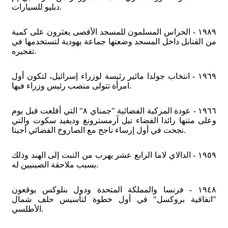
دبليو للسيارات.
١٩٨٩ - الحراس المسلمون للمسجد الأقصى يعثرون على كمية
من القنابل داخل المسجد وضعتها جماعة يهودية لتستخدمها في
تفجيره.
١٩٦٩ - انتخاب جولدا مائير رئيسة لوزراء إسرائيل، لتكون أول
امرأة تتولى منصب رئيس وزراء فيها.
١٩٦٦ - عودة المركبة الفضائية "جمناي ٨" التي أقلعت قبل يوم
وعلى متنها رائدا الفضاء نيل آرمسترونغ وديفيد سكوت والتي
نجحت في أول إرساء ناجح مع الصاروخ الفضائي أجينا.
١٩٥٩ - الدالاي لاما الرابع عشر يهرب من التبت إلى الهند وذلك
بسبب ملاحقة الصينيين له.
١٩٤٨ - فرنسا والمملكة المتحدة ودول بنلوكس يوقعون
"اتفاقية بروكسل" في أول خطوة لتأسيس حلف شمال
الأطلسي.