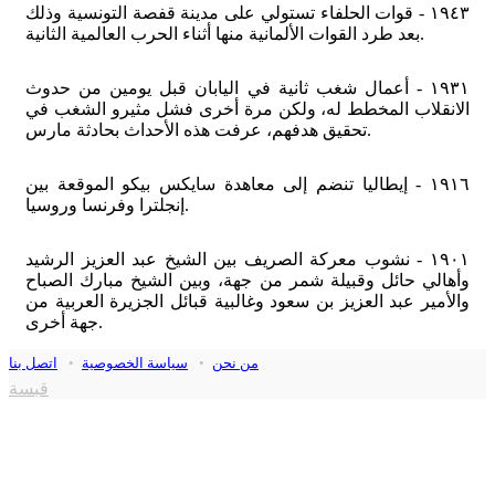
١٩٤٣ - قوات الحلفاء تستولي على مدينة قفصة التونسية وذلك
بعد طرد القوات الألمانية منها أثناء الحرب العالمية الثانية.
١٩٣١ - أعمال شغب ثانية في اليابان قبل يومين من حدوث
الانقلاب المخطط له، ولكن مرة أخرى فشل مثيرو الشغب في
تحقيق هدفهم، عرفت هذه الأحداث بحادثة مارس.
١٩١٦ - إيطاليا تنضم إلى معاهدة سايكس بيكو الموقعة بين
إنجلترا وفرنسا وروسيا.
١٩٠١ - نشوب معركة الصريف بين الشيخ عبد العزيز الرشيد
وأهالي حائل وقبيلة شمر من جهة، وبين الشيخ مبارك الصباح
والأمير عبد العزيز بن سعود وغالبية قبائل الجزيرة العربية من
جهة أخرى.
من نحن
•
سياسة الخصوصية
•
اتصل بنا
قبسة