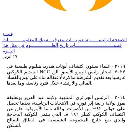
قبسة
الصفحة الرئيســــــية
تدوينـــات معرفيـــة
بنك المعلومــــــــــات
قبســــــــــــــــــــــــــات
تاريخ العلــــــــــــــوم
في مثل هذا
اليــوم
١٧ أبريل
٢٠١٩ - علماء يعلنون اكتشاف أيونات هيدريد هيليوم طبيعية في
السديم الكوكبي NGC ٧٠٢٧. انتحار رئيس الپيرو الأسبق آلن
غارسيا بعد تقديم الشرطة مذكرة لاعتقاله بناء على تهم بالفساد
المالي والارتشاء خلال فترة رئاسته وما بعدها.
٢٠١٤ - الرئيس الجزائري المنتهية ولايته عبد العزيز بوتفليقة
يفوز بولاية رابعة إثر فوزه في الانتخابات الرئاسية، بعدما تحصل
على حوالي ٨٢% من الأصوات. وكالة ناسا الأمريكية تعلن عن
اكتشاف الكوكب كيبلر ١٨٦ ف الذي ينتمي لكوكبة الدجاجة
والذي يقع خارج المجموعة الشمسية في النطاق الصالح
للسكن.