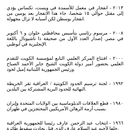
٢٠١٣ - انفجار في معمل للأسمدة في ويست، تكساس يؤدي
إلى مقتل حوالي ١٥ شخصا، جاء هذا الانفجار بعد يومين من
انفجار بوسطن لكن أسبابه لا تزال مجهولة.
٢٠٠٨ - مرسوم رئاسي بتأسيس محافظتي حلوان و ٦ أكتوبر
في مصر. إصدار العدد الأول من صحيفة ذا ناشيونال باللغة
الإنجليزية في أبوظبي.
٢٠٠٠ - افتتاح المركز العلمي التابع لمؤسسة الكويت للتقدم
العلمي بحضور أمير دولة الكويت الشيخ جابر الأحمد الصباح
ورئيس الجمهورية اللبنانية إميل لحود.
١٩٩٢ - لجنة ترسيم الحدود الكويتية / العراقية تقر الخريطة
النهائية للحدود البرية المشتركة بين البلدين.
١٩٨٠ - قطع العلاقات الدبلوماسية بين الولايات المتحدة وإيران
بسبب أزمة الرهائن الأمريكيين المحتجزين في طهران.
١٩٦٦ - انتخاب عبد الرحمن عارف رئيسا للجمهورية العراقية
خلفا لأخيه عبد السلام عارف الذي قتل بحادث سقوط طائرة.