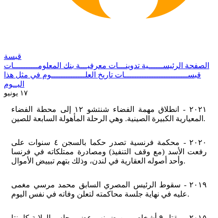
قبسة
الصفحة الرئيســــــية
تدوينـــات معرفيـــة
بنك المعلومــــــــــات
قبســــــــــــــــــــــــــات
تاريخ العلــــــــــــــوم
في مثل هذا
اليــوم
١٧ يونيو
٢٠٢١ - انطلاق مهمة الفضاء شنتشو ١٢ إلى محطة الفضاء
المعيارية الكبيرة الصينية. وهي الرحلة المأهولة السابعة للصين.
٢٠٢٠ - محكمة فرنسية تصدر حكما بالسجن ٤ سنوات على
رفعت الأسد (مع وقف التنفيذ) ومصادرة ممتلكاته في فرنسا
وأحد أصوله العقارية في لندن، وذلك بتهم تبييض الأموال.
٢٠١٩ - سقوط الرئيس المصري السابق محمد مرسي مغمى
عليه في نهاية جلسة محاكمته لتعلن وفاته في نفس اليوم.
٢٠١٥ - مقتل ٩ أشخاص من ضمنهم عضو مجلس الولاية كلمنتا