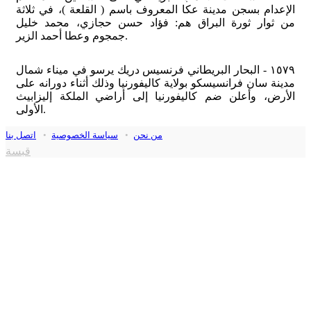
الإعدام بسجن مدينة عكا المعروف باسم ( القلعة )، في ثلاثة
من ثوار ثورة البراق هم: فؤاد حسن حجازي، محمد خليل
جمجوم وعطا أحمد الزير.
١٥٧٩ - البحار البريطاني فرنسيس دريك يرسو في ميناء شمال
مدينة سان فرانسيسكو بولاية كاليفورنيا وذلك أثناء دورانه على
الأرض، وأعلن ضم كاليفورنيا إلى أراضي الملكة إليزابيث
الأولى.
من نحن
•
سياسة الخصوصية
•
اتصل بنا
قبسة