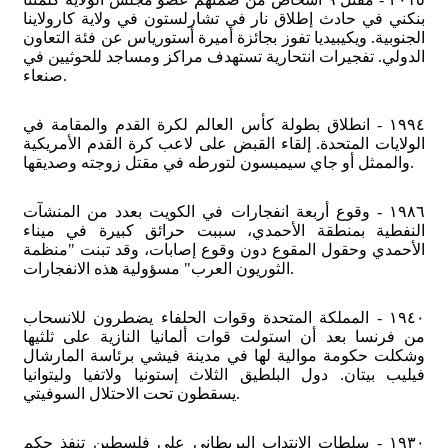
بنكني في حادث إطلاق نار في تشارلستون في ولاية كارولاينا
الجنوبية. ويكيبيديا تفوز بجائزة أميرة أستورياس عن فئة التعاون
الدولي. تفجيرات انتحارية تستهدف مراكز ومساجد للحوثيين في
صنعاء.
١٩٩٤ - انطلاق بطولة كأس العالم لكرة القدم والمقامة في
الولايات المتحدة. إلقاء القبض على لاعب كرة القدم الأمريكية
والممثل أو جاي سيمبسون لتورطه في مقتل زوجته وصديقها.
١٩٨٦ - وقوع أربعة انفجارات في الكويت بعدد من المنشآت
النفطية بمنطقة الأحمدي، سببت حرائق كبيرة في ميناء
الأحمدي وحقول المقوع دون وقوع إصابات، وقد تبنت "منظمة
الثوريون العرب" مسؤولية هذه الانفجارات.
١٩٤٠ - المملكة المتحدة وقوات الحلفاء يضطرون للانسحاب
من فرنسا بعد أن استولت قوات ألمانيا النازية على ثلثيها
وشكلت حكومة موالية لها في مدينة فيشي برئاسة المارشال
فيليب بيتان. دول البلطيق الثلاث إستونيا ولاتفيا وليتوانيا
يسقطون تحت الاحتلال السوفيتي.
١٩٣٠ - سلطات الانتداب البريطاني على فلسطين تنفذ حكم