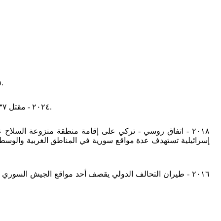
٢٠٢٥ - السعودية وباكستان تبرما اتفاقية للدفاع الاستراتيجي المشترك تلتزمان بموجبها بمعاملة أي عدوان على إحداهما عدوانا على كلتيهما.
٢٠٢٤ - مقتل ٣٧ شخصا على الأقل وإصابة ما يزيد عن ٣,٤٠٠ آخرين جراء انفجارات أجهزة نداء يستخدمها عناصر وقياديون من حزب الله في لبنان وسورية.
إسرائيلية تستهدف عدة مواقع سورية في المناطق الغربية والوس
٢٠١٦ - طيران التحالف الدولي يقصف أحد مواقع الجيش السوري