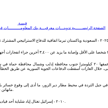
قبسة
الصفحة الرئيســــــية
تدوينـــات معرفيـــة
بنك المعلومــــــــــات
قب
٢٠١٨ - اتفاق روسي - تركي على إقامة منطقة منزوعة السلاح عمقها ٢٠ كيلومترا جنوب محاف
طى، خلال الغارات أسقطت الدفاعات الجوية السورية عن طريق الخطأ
 في جبل الثردة في محيط مطار دير الزور، ما أدى إلى وقوع خسائر ب
مانهاتن في مدينة نيويورك في الولايات المتحدة وأسفر عن إصابة ٢٩ شخص.
٢٠١٠ - إسرائيل تغتال إياد شلباية أحد قياديي كتائب عز الدين القسام في منزله بمخيم نور شمس في طولكرم.