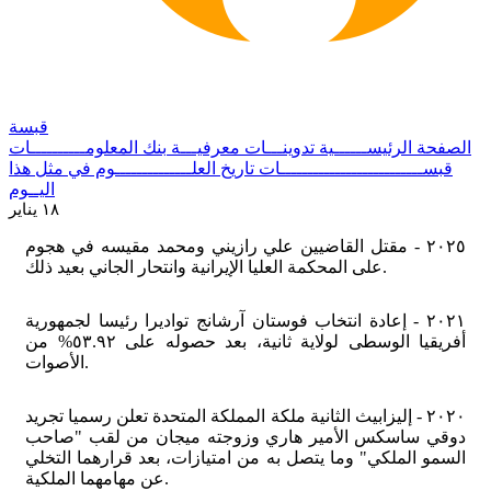
قبسة
الصفحة الرئيســــــية
تدوينـــات معرفيـــة
بنك المعلومــــــــــات
قبســــــــــــــــــــــــــات
تاريخ العلــــــــــــــوم
في مثل هذا
اليــوم
١٨ يناير
٢٠٢٥ - مقتل القاضيين علي رازيني ومحمد مقيسه في هجوم
على المحكمة العليا الإيرانية وانتحار الجاني بعيد ذلك.
٢٠٢١ - إعادة انتخاب فوستان آرشانج تواديرا رئيسا لجمهورية
أفريقيا الوسطى لولاية ثانية، بعد حصوله على ٥٣.٩٢% من
الأصوات.
٢٠٢٠ - إليزابيث الثانية ملكة المملكة المتحدة تعلن رسميا تجريد
دوقي ساسكس الأمير هاري وزوجته ميجان من لقب "صاحب
السمو الملكي" وما يتصل به من امتيازات، بعد قرارهما التخلي
عن مهامهما الملكية.