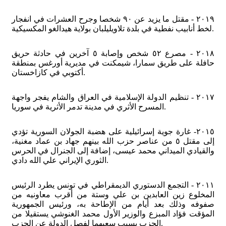
٢٠١٩ - مقتل ما يزيد عن ٩٠ شخصا وجرح العشرات في انفجار
لخط أنابيب نفطية في بلدة تلاويليلبان بولاية هيدالغو المكسيكية.
٢٠١٨ - مصرع ٥٢ شخص وإصابة ٥ آخرين في حادثة حريق
حافلة على طريق سمارا، شيمكنت في مديرية أورغس بمنطقة
أكتوبي في كازاخستان.
٢٠١٧ - تنظيم الدولة الإسلامية في العراق والشام يفجر واجهة
المسرح الأثري في مدينة تدمر الأثرية في سوريا.
٢٠١٥- غارة جوية إسرائيلية على هضبة الجولان السورية تؤدي
إلى مقتل ٥ من عناصر حزب الله بينهم جهاد بن عماد مغنية،
والقيادي الميداني محمد عيسى، إضافة إلى الجنرال في الحرس
الثوري الإيراني علي الله دادي.
٢٠١١ - التجمع الدستوري الديمقراطي في تونس يطرد الرئيس
المخلوع زين العابدين بن علي وستة من أقرب معاونيه من
صفوفه وذلك بعد أيام من الإطاحة به، ورئيس الجمهورية
المؤقت فؤاد المبزع والوزير الأول محمد الغنوشي يستقيلا من
الحزب بسبب سعيهما لفصل الدولة عن الحزب.