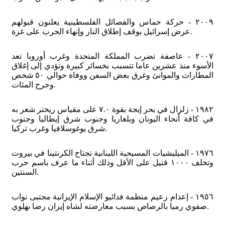
٢٠٠٩ - حركة حماس والفصائل الفلسطينية يعلنون قبولهم
عرض إسرائيل بوقف إطلاق النار وإنهاء الحرب على غزة.
٢٠٠٧ - عاصفة تضرب المملكة المتحدة وغرب أوروبا تعد
الأسوء منذ عشرين عاما تتسبب بخسائر كبيرة وتؤدي إلى إغلاق
المطارات والموانئ وغرق بعض السفن ووفاة حوالي ٥٠ شخص
وجرح المئات.
١٩٨٢ - زلزال في بحر إيجة بقوة ٧.٠ على مقياس ريختر شعر به
في كافة أنحاء اليونان وبلغاريا وجنوب شرق إيطاليا وجنوب
شرق يوغوسلافيا وغرب تركيا.
١٩٧٦ - الميليشيات المسيحية اللبنانية تجتاح الكرنتينا في بيروت
وتخلف ١٠٠٠ قتيل على الأقل وذلك أثناء ما عرف باسم حرب
السنتين.
١٩٥٦ - إعدام زعيم منظمة فدائيو الإسلام الإيرانية مجتبى نواب
صفوي رميا بالرصاص بسبب معارضته لشاه إيران رضا بهلوي.