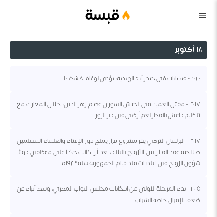
قبسة
١٨ أكتوبر
٢٠٢٠ - فيضانات في حيدر آباد الهندية، تؤدي لوفاة ٨١ شخصا.
٢٠١٧ - مقتل العميد في الجيش السوري عصام زهر الدين، خلال المعارك مع
تنظيم داعش بانفجار لغم أرضي في دير الزور.
٢٠١٧ - البرلمان التركي يقر مشروع قرار يمنح دور الإفتاء والعلماء المسلمين
صلاحية عقد القران بين الأزواج بالبلاد، بعد أن كانت حكرا على موظفي دوائر
شؤون الزواج في البلديات منذ قيام الجمهورية سنة ١٩٢٣م.
٢٠١٥ - بدء المرحلة الأولى من انتخابات مجلس النواب المصري، وسط أنباء عن
ضعف الإقبال خاصة الشباب.