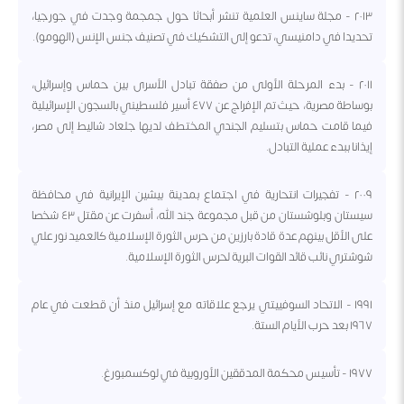
٢٠١٣ - مجلة ساينس العلمية تنشر أبحاثا حول جمجمة وجدت في جورجيا،
تحديدا في دامنيسي، تدعو إلى التشكيك في تصنيف جنس الإنس (الهومو).
٢٠١١ - بدء المرحلة الأولى من صفقة تبادل الأسرى بين حماس وإسرائيل،
بوساطة مصرية، حيث تم الإفراج عن ٤٧٧ أسير فلسطيني بالسجون الإسرائيلية
فيما قامت حماس بتسليم الجندي المختطف لديها جلعاد شاليط إلى مصر،
إيذانا ببدء عملية التبادل.
٢٠٠٩ - تفجيرات انتحارية في اجتماع بمدينة بيشين الإيرانية في محافظة
سيستان وبلوشستان من قبل مجموعة جند الله، أسفرت عن مقتل ٤٣ شخصا
على الأقل بينهم عدة قادة بارزين من حرس الثورة الإسلامية كالعميد نور علي
شوشتري نائب قائد القوات البرية لحرس الثورة الإسلامية.
١٩٩١ - الاتحاد السوفييتي يرجع علاقاته مع إسرائيل منذ أن قطعت في عام
١٩٦٧ بعد حرب الأيام الستة.
١٩٧٧ - تأسيس محكمة المدققين الأوروبية في لوكسمبورغ.