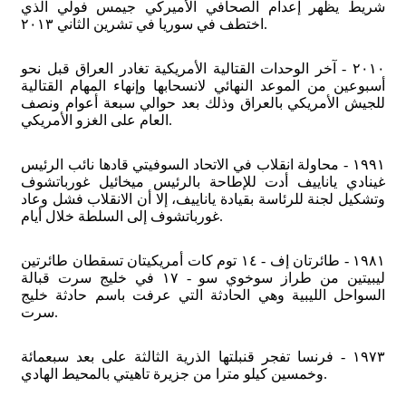
شريط يظهر إعدام الصحافي الأميركي جيمس فولي الذي
اختطف في سوريا في تشرين الثاني ٢٠١٣.
٢٠١٠ - آخر الوحدات القتالية الأمريكية تغادر العراق قبل نحو
أسبوعين من الموعد النهائي لانسحابها وإنهاء المهام القتالية
للجيش الأمريكي بالعراق وذلك بعد حوالي سبعة أعوام ونصف
العام على الغزو الأمريكي.
١٩٩١ - محاولة انقلاب في الاتحاد السوفيتي قادها نائب الرئيس
غينادي ياناييف أدت للإطاحة بالرئيس ميخائيل غورباتشوف
وتشكيل لجنة للرئاسة بقيادة ياناييف، إلا أن الانقلاب فشل وعاد
غورباتشوف إلى السلطة خلال أيام.
١٩٨١ - طائرتان إف - ١٤ توم كات أمريكيتان تسقطان طائرتين
ليبيتين من طراز سوخوي سو - ١٧ في خليج سرت قبالة
السواحل الليبية وهي الحادثة التي عرفت باسم حادثة خليج
سرت.
١٩٧٣ - فرنسا تفجر قنبلتها الذرية الثالثة على بعد سبعمائة
وخمسين كيلو مترا من جزيرة تاهيتي بالمحيط الهادي.