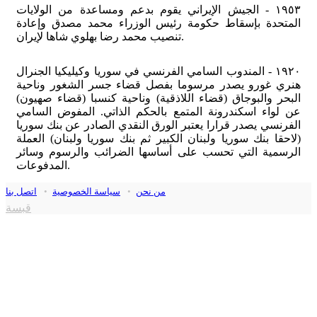
١٩٥٣ - الجيش الإيراني يقوم بدعم ومساعدة من الولايات
المتحدة بإسقاط حكومة رئيس الوزراء محمد مصدق وإعادة
تنصيب محمد رضا بهلوي شاها لإيران.
١٩٢٠ - المندوب السامي الفرنسي في سوريا وكيليكيا الجنرال
هنري غورو يصدر مرسوما بفصل قضاء جسر الشغور وناحية
البحر والبوجاق (قضاء اللاذقية) وناحية كنسبا (قضاء صهيون)
عن لواء اسكندرونة المتمع بالحكم الذاتي. المفوض السامي
الفرنسي يصدر قرارا يعتبر الورق النقدي الصادر عن بنك سوريا
(لاحقا بنك سوريا ولبنان الكبير ثم بنك سوريا ولبنان) العملة
الرسمية التي تحسب على أساسها الضرائب والرسوم وسائر
المدفوعات.
من نحن
•
سياسة الخصوصية
•
اتصل بنا
قبسة