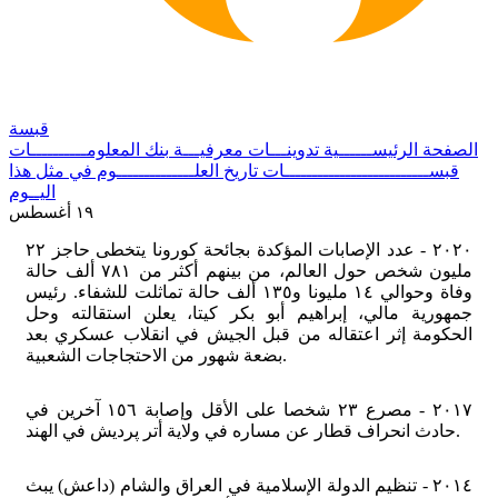
قبسة
الصفحة الرئيســــــية
تدوينـــات معرفيـــة
بنك المعلومــــــــــات
قبســــــــــــــــــــــــــات
تاريخ العلــــــــــــــوم
في مثل هذا
اليــوم
١٩ أغسطس
٢٠٢٠ - عدد الإصابات المؤكدة بجائحة كورونا يتخطى حاجز ٢٢
مليون شخص حول العالم، من بينهم أكثر من ٧٨١ ألف حالة
وفاة وحوالي ١٤ مليونا و١٣٥ ألف حالة تماثلت للشفاء. رئيس
جمهورية مالي، إبراهيم أبو بكر كيتا، يعلن استقالته وحل
الحكومة إثر اعتقاله من قبل الجيش في انقلاب عسكري بعد
بضعة شهور من الاحتجاجات الشعبية.
٢٠١٧ - مصرع ٢٣ شخصا على الأقل وإصابة ١٥٦ آخرين في
حادث انحراف قطار عن مساره في ولاية أتر پردیش في الهند.
٢٠١٤ - تنظيم الدولة الإسلامية في العراق والشام (داعش) يبث