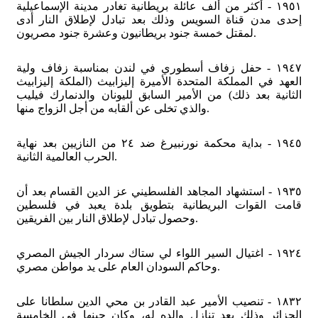
١٩٥١ - أكثر من ألف عائلة بريطانية تغادر مدينة الإسماعيلية
إحدى مدن قناة السويس وذلك بعد تبادل لإطلاق النار أدى
لمقتل خمسة جنود بريطانيون وعشرة جنود مصريون.
١٩٤٧ - حفل زفاف أسطوري في لندن بمناسبة زفاف ولية
العهد في المملكة المتحدة الأميرة إليزابيث (الملكة إليزابيث
الثانية بعد ذلك) من الأمير السابق لليونان والدنمارك فيليب
والذي تخلى عن ألقابه من أجل الزواج منها.
١٩٤٥ - بداية محكمة نورنبيرغ ضد ٢٤ من النازيين بعد نهاية
الحرب العالمية الثانية.
١٩٣٥ - استشهاد المجاهد الفلسطيني عز الدين القسام بعد أن
قامت القوات البريطانية بتطويق بلدة يعبد في فلسطين
وحصول تبادل لإطلاق النار بين الفريقين.
١٩٢٤ - اغتيال السير اللواء لي ستاك سردار الجيش المصري
وحاكم السودان العام على يد مواطن مصري.
١٨٣٢ - تنصيب الأمير عبد القادر بن محي الدين سلطانا على
الجزائر وذلك بعد تنازل والده له، وكان حينها في الخامسة