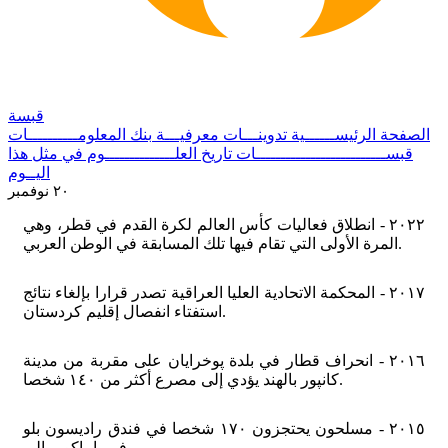
قبسة
الصفحة الرئيســــــية
تدوينـــات معرفيـــة
بنك المعلومــــــــــات
قبســــــــــــــــــــــــــات
تاريخ العلــــــــــــــوم
في مثل هذا
اليــوم
٢٠ نوفمبر
٢٠٢٢ - انطلاق فعاليات كأس العالم لكرة القدم في قطر، وهي
المرة الأولى التي تقام فيها تلك المسابقة في الوطن العربي.
٢٠١٧ - المحكمة الاتحادية العليا العراقية تصدر قرارا بإلغاء نتائج
استفتاء انفصال إقليم كردستان.
٢٠١٦ - انحراف قطار في بلدة پوخرايان على مقربة من مدينة
کانپور بالهند يؤدي إلى مصرع أكثر من ١٤٠ شخصا.
٢٠١٥ - مسلحون يحتجزون ١٧٠ شخصا في فندق راديسون بلو
في باماكو بمالي.