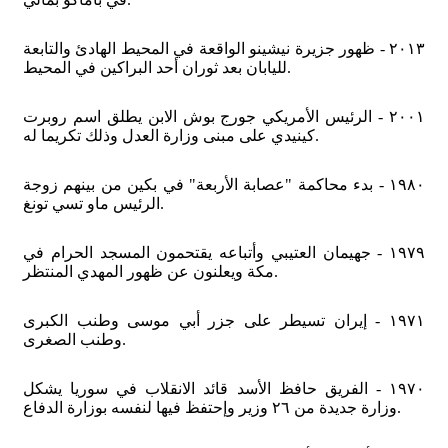
٢٠١٣ - ظهور جزيرة نيشينو الواقعة في المحيط الهادئ والتابعة
لليابان بعد ثوران أحد البراكين في المحيط.
٢٠٠١ - الرئيس الأمريكي جورج بوش الابن يطلق اسم روبرت
كينيدي على مبنى وزارة العدل وذلك تكريما له.
١٩٨٠ - بدء محاكمة "عصابة الأربعة" في بكين من بينهم زوجة
الرئيس ماو تسي تونغ.
١٩٧٩ - جهيمان العتيبي وأتباعه يقتحمون المسجد الحرام في
مكة ويعلنون عن ظهور المهدي المنتظر.
١٩٧١ - إيران تسيطر على جزر أبي موسى وطنب الكبرى
وطنب الصغرى.
١٩٧٠ - الفريق حافظ الأسد قائد الانقلاب في سوريا يشكل
وزارة جديدة من ٢٦ وزير وإحتفظ فيها لنفسه بوزارة الدفاع.