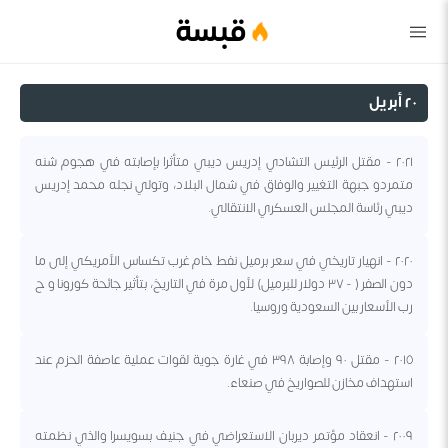
قبسة
٢٠ أبريل
٢٠٢١ - مقتل الرئيس التشادي إدريس ديبي متأثرا بإصابته في هجوم شنه
متمردو جبهة التغيير والوفاق في شمال البلاد، وتولي نجله محمد إدريس
ديبي رئاسة المجلس العسكري الانتقالي.
٢٠٢٠ - انهيار تاريخي في سعر برميل نفط خام غرب تكساس الأمريكي إلى ما
دون الصفر ( - ٣٧ دولار للبرميل) لأول مرة في التاريخ، بتأثير جائحة كورونا و ح
رب الأسعار بين السعودية وروسيا.
٢٠١٥ - مقتل ٩٠ وإصابة ٣٩٨ في غارة جوية لقوات عملية عاصفة الحزم عند
استهداف مخازن للصواريخ في صنعاء.
٢٠٠٩ - انعقاد مؤتمر ديربان الاستعراضي في جنيف بسويسرا والذي نظمته