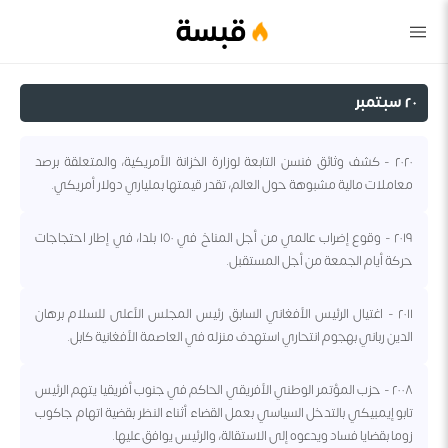
قبسة
٢٠ سبتمبر
٢٠٢٠ - كشف وثائق فنسن التابعة لوزارة الخزانة الأمريكية، والمتعلقة برصد
معاملات مالية مشبوهة حول العالم، تقدر قيمتها بملياري دولار أمريكي.
٢٠١٩ - وقوع إضراب عالمي من أجل المناخ في ١٥٠ بلدا، في إطار احتجاجات
حركة أيام الجمعة من أجل المستقبل.
٢٠١١ - اغتيال الرئيس الأفغاني السابق رئيس المجلس الأعلى للسلام برهان
الدين رباني بهجوم انتحاري استهدف منزله في العاصمة الأفغانية كابل.
٢٠٠٨ - حزب المؤتمر الوطني الأفريقي الحاكم في جنوب أفريقيا يتهم الرئيس
تابو إيمبيكي بالتدخل السياسي بعمل القضاء أثناء النظر بقضية اتهام جاكوب
زوما بقضايا فساد ويدعوه إلى الاستقالة، والرئيس يوافق عليها.