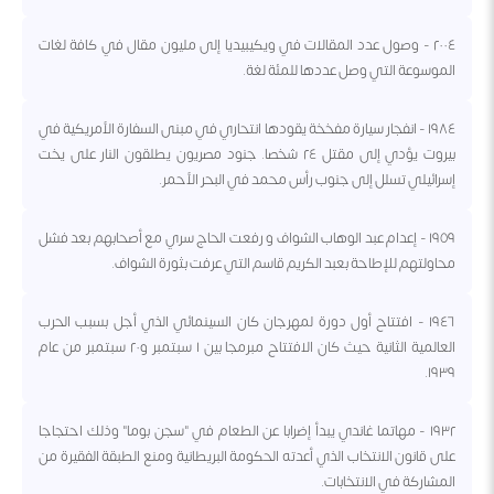
٢٠٠٤ - وصول عدد المقالات في ويكيبيديا إلى مليون مقال في كافة لغات
الموسوعة التي وصل عددها للمئة لغة.
١٩٨٤ - انفجار سيارة مفخخة يقودها انتحاري في مبنى السفارة الأمريكية في
بيروت يؤدي إلى مقتل ٢٤ شخصا. جنود مصريون يطلقون النار على يخت
إسرائيلي تسلل إلى جنوب رأس محمد في البحر الأحمر.
١٩٥٩ - إعدام عبد الوهاب الشواف و رفعت الحاج سري مع أصحابهم بعد فشل
محاولتهم للإطاحة بعبد الكريم قاسم التي عرفت بثورة الشواف.
١٩٤٦ - افتتاح أول دورة لمهرجان كان السينمائي الذي أجل بسبب الحرب
العالمية الثانية حيث كان الافتتاح مبرمجا بين ١ سبتمبر و٢٠ سبتمبر من عام
١٩٣٩.
١٩٣٢ - مهاتما غاندي يبدأ إضرابا عن الطعام في "سجن بوما" وذلك احتجاجا
على قانون الانتخاب الذي أعدته الحكومة البريطانية ومنع الطبقة الفقيرة من
المشاركة في الانتخابات.