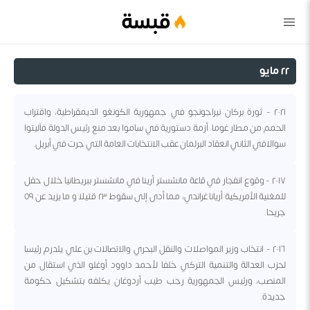
قبسة
٢٢ مايو
٢٠٢١ - ثورة بركان نيراجونجو في جمهورية الكونغو الديمقراطية، واقتراب
الحمم من مطار غوما. أزمة دستورية في ساموا بعد منع رئيس الدولة فآليتوا
سوالافي الثاني انعقاد البرلمان عقب الانتخابات العامة التي جرت في أبريل.
٢٠١٧ - وقوع انفجار في قاعة مانشستر أرينا في مانشستر ببريطانيا خلال حفل
للمغنية الأمريكية أريانا غراندي، مما أدى إلى سقوط ٢٣ قتيلا و ما يزيد عن ٥٩
جريحا.
٢٠١٦ - انتخاب وزير المواصلات والنقل البحري والاتصالات بن علي يلدرم رئيسا
لحزب العدالة والتنمية التركي خلفا لأحمد داوود أوغلو الذي استقال من
المنصب، ورئيس الجمهورية رجب طيب أردوغان يكلفه بتشكيل حكومة
جديدة.