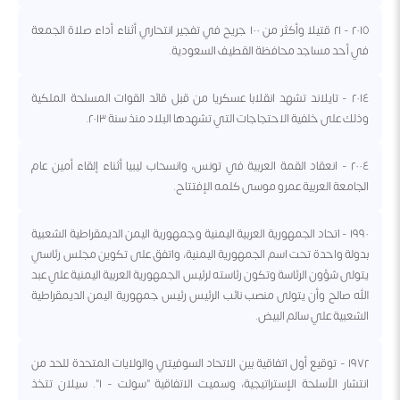
٢٠١٥ - ٢١ قتيلا وأكثر من ١٠٠ جريح في تفجير انتحاري أثناء أداء صلاة الجمعة
في أحد مساجد محافظة القطيف السعودية.
٢٠١٤ - تايلاند تشهد انقلابا عسكريا من قبل قائد القوات المسلحة الملكية
وذلك على خلفية الاحتجاجات التي تشهدها البلاد منذ سنة ٢٠١٣.
٢٠٠٤ - انعقاد القمة العربية في تونس، وانسحاب ليبيا أثناء إلقاء أمين عام
الجامعة العربية عمرو موسى كلمه الإفتتاح.
١٩٩٠ - اتحاد الجمهورية العربية اليمنية وجمهورية اليمن الديمقراطية الشعبية
بدولة واحدة تحت اسم الجمهورية اليمنية، واتفق على تكوين مجلس رئاسي
يتولى شؤون الرئاسة وتكون رئاسته لرئيس الجمهورية العربية اليمنية علي عبد
الله صالح وأن يتولى منصب نائب الرئيس رئيس جمهورية اليمن الديمقراطية
الشعبية علي سالم البيض.
١٩٧٢ - توقيع أول اتفاقية بين الاتحاد السوفيتي والولايات المتحدة للحد من
انتشار الأسلحة الإستراتيجية، وسميت الاتفاقية "سولت - ١". سيلان تتخذ