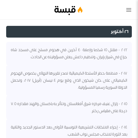
قبسة
٢٦ أكتوبر
٢٠٢٢ - مقتل ١٥ شخصا وإصابة ٤٠ آخرين في هجوم مسلح على مسجد شاه
جراغ في شيراز بإيران، وتنظيم داعش يعلن مسؤوليته عن الحادث.
٢٠١٧ - منظمة حظر الأسلحة الكيميائية تصدر تقريرها النهائي بخصوص الهجوم
الكيميائي على خان شيخون الذي وقع يوم ٤ نيسان (أبريل) ٢٠١٧، وتحمل
الدولة السورية رسميا المسؤولية.
٢٠١٥ - زلزال عنيف مركزه شرق أفغانستان وتتأثر به باكستان والهند مقداره ٧.٥
درجة على مقياس رختر.
٢٠١٤ - إجراء الانتخابات التشريعية التونسية الأولى بعد الدستور الجديد والثانية
بعد الثورة لانتخاب مجلس نواب الشعب.