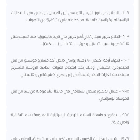
٢٠٠٩ - الإعلان عن فوز الرئيس التونسي زين العابدين بن علي في الانتخابات
الرئاسية لفترة رئاسية خامسة بعد حصوله على ٨٩.٦٢% من الأصوات.
٢٠٠٣ -اندلاع حريق سيدار، ثاني أكبر حريق في تاريخ كاليفورنيا، مما تسبب بقتل
١٥ شخص وتدمير ٢٢٠٠ منزل وحرق ٢٥٠,٠٠٠ فدان ( ١,٠٠٠ كم٢).
٢٠٠٢ - انتهاء أزمة احتجاز ٨٠٠ رهينة روسي داخل أحد مسارح موسكو من قبل
المتمردين الشيشان وذلك بعد اقتحام القوات الخاصة الروسية للمسرح
مستخدمة الغازات المخدرة مما أدى إلى مصرع ٥٠ شيشاني و١٥٠ مدني.
١٩٩٥ - اغتيال الدكتور فتحي الشقاقي في مالطا أثناء عودته من ليبيا من قبل
الموساد الإسرائيلي.
١٩٩٤ - توقيع معاهدة السلام الأردنية الإسرائيلية المعروفة باسم "اتفاقية
وادي عربة".
١٩٧٩ - رئيس المخابرات الكوري الجنوبي "كم جاي غيو" يطلق الرصاص على