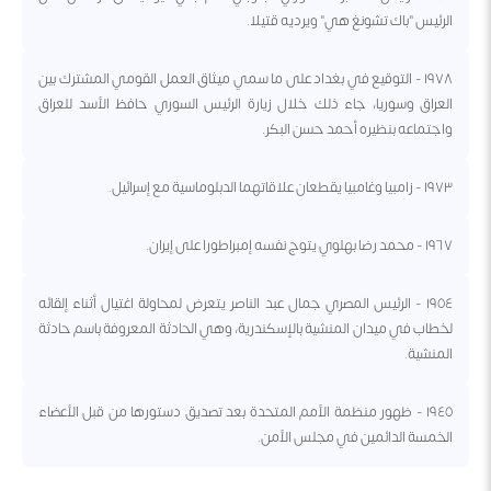
الرئيس "باك تشونغ هي" ويرديه قتيلا.
١٩٧٨ - التوقيع في بغداد على ما سمي ميثاق العمل القومي المشترك بين
العراق وسوريا، جاء ذلك خلال زيارة الرئيس السوري حافظ الأسد للعراق
واجتماعه بنظيره أحمد حسن البكر.
١٩٧٣ - زامبيا وغامبيا يقطعان علاقاتهما الدبلوماسية مع إسرائيل.
١٩٦٧ - محمد رضا بهلوي يتوج نفسه إمبراطورا على إيران.
١٩٥٤ - الرئيس المصري جمال عبد الناصر يتعرض لمحاولة اغتيال أثناء إلقائه
لخطاب في ميدان المنشية بالإسكندرية، وهي الحادثة المعروفة باسم حادثة
المنشية.
١٩٤٥ - ظهور منظمة الأمم المتحدة بعد تصديق دستورها من قبل الأعضاء
الخمسة الدائمين في مجلس الأمن.