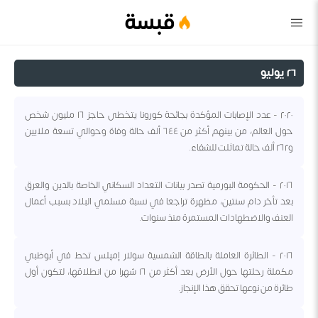
قبسة
٢٦ يوليو
٢٠٢٠ - عدد الإصابات المؤكدة بجائحة كورونا يتخطى حاجز ١٦ مليون شخص
حول العالم، من بينهم أكثر من ٦٤٤ ألف حالة وفاة وحوالي تسعة ملايين
و٢٦٢ ألف حالة تماثلت للشفاء.
٢٠١٦ - الحكومة البورمية تصدر بيانات التعداد السكاني الخاصة بالدين والعرق
بعد تأخر دام سنتين، مظهرة تراجعا في نسبة مسلمي البلاد بسبب أعمال
العنف والاضطهادات المستمرة منذ سنوات.
٢٠١٦ - الطائرة العاملة بالطاقة الشمسية سولار إمپلس تحط في أبوظبي
مكملة رحلتها حول الأرض بعد أكثر من ١٦ شهرا من انطلاقها، لتكون أول
طائرة من نوعها تحقق هذا الإنجاز.