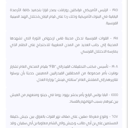
١٩٤١ - الرئيس الأمريكي فرانكلين روزفلت يصدر قرارا بتجميد كافة الأرصدة
اليابانية في البنوك الأمريكية وذلك ردا على قيام اليابان باحتلال الهند الصينية
الفرنسية.
١٩١١ - القوات الفرنسية تدخل مدينة فاس لإجهاض الثورة التي تشهدها
المدينة إلى جانب العديد من المدن المغربية للاحتجاج على الظلم الذي
يمارسه الاحتلال الفرنسي.
١٩٠٨ - تأسيس مكتب التحقيقات الفيدرالي "FBI" بقيام المدعي العام تشارلز
بونابرت بأمر مجموعة من المحققين الفيدراليين المعينين حديثا بأن يرسلوا
تقاريرهم إلى المفتش العام "ستانلي فينش" بوزارة العدل.
١٥٥٥ - البابا بولس الرابع يأمر بحشر يهود روما في جيتو ومنعهم من العيش
بين غيرهم، بسبب اتهامهم بالفساد.
٦٥٧ - وقوع معركة صفين، على ضفاف نهر الفرات بالعراق، بين جيش خليفة
المسلمين علي بن أبي طالب، وجيش والي الشام معاوية بن أبي سفيان، وقد