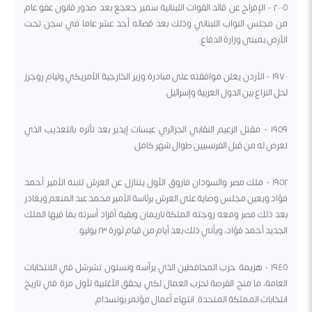
٢٠٠٥ - الإفراج عن قائد القوات اللبنانية سمير جعجع بعد صدور قانون عفو عام
من مجلس النواب اللبناني وذلك بعد قضائه أحد عشر عاما في سجن تحت
الأرض بمبنى وزارة الدفاع.
١٩٧٠ - الأردن يعلن موافقته على مبادرة وزير الخارجية الأمريكي وليام روجرز
لحل النزاع بين الدول العربية وإسرائيل.
١٩٥٩ - مقتل الزعيم النقابي الجزائري عيسات إيدير بعد تأثره بالتعذيب الذي
تعرض له من قبل الفرنسيين طوال شهر كامل.
١٩٥٢ - ملك مصر والسودان فاروق الأول يتنازل عن العرش لابنه الأمير أحمد
فؤاد ويعين مجلس وصاية على العرش برئاسة الأمير محمد عبد المنعم ويغادر
بعد ذلك مصر ومعه زوجته الملكة ناريمان وبقية أفراد أسرته بما فيها الملك
الجديد أحمد فؤاد، ويأتي ذلك بعد أيام من قيام ثورة ٢٣ يوليو.
١٩٤٥ - هزيمة حزب المحافظين الذي يرأسه ونستون تشرشل في الانتخابات
العامة، ما منح الفرصة لحزب العمال لكي يحقق الأغلبية لأول مرة في تاريخ
انتخابات المملكة المتحدة. انتهاء أعمال مؤتمر بوتسدام.