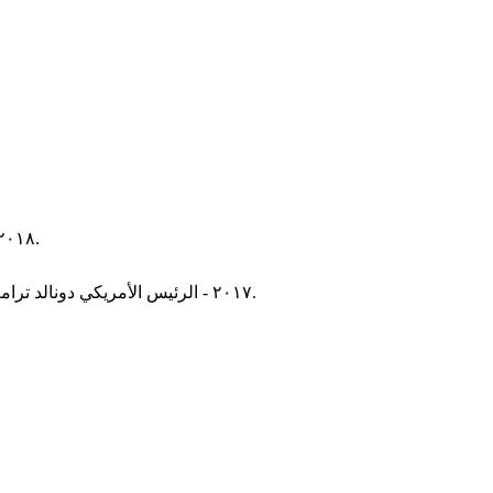
٢٠١٨ - تفجير سيارة إسعاف مفخخة قرب مبنى تابع لوزارة الداخلية في العاصمة الأفغانية كابل يودي بحياة ١٠٢ من الأشخاص وجرح ١٩٦ آخرين.
٢٠١٧ - الرئيس الأمريكي دونالد ترامب يوقع أمرا تنفيذيا يحظر دخول مواطني سبعة بلدان ذات أغلبية مسلمة إلى الولايات المتحدة لأجل محدد، مما أثار احتجاجات وجدل قانوني.