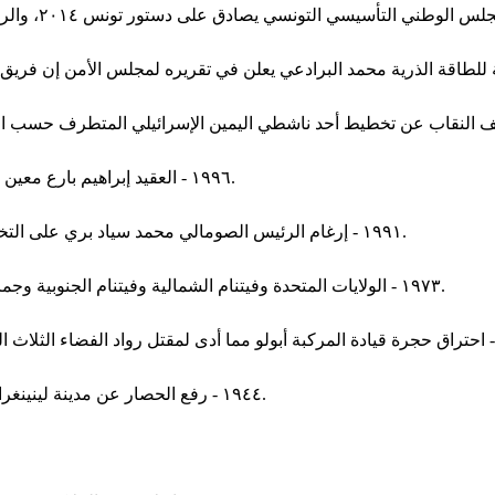
١٩٩٦ - العقيد إبراهيم بارع معين الصرة يطيح بأول رئيس منتخب ديمقراطيا في النيجر مهمان عثمان.
١٩٩١ - إرغام الرئيس الصومالي محمد سياد بري على التخلي عن السلطة بعد معارك استمرت ٤ أسابيع في العاصمة مقديشو.
١٩٧٣ - الولايات المتحدة وفيتنام الشمالية وفيتنام الجنوبية وجماعة الفيت كونغ يوقعون في باريس اتفاقية لإحلال السلام في فيتنام.
١٩٤٤ - رفع الحصار عن مدينة لينينغراد بعد ما يقارب ٩٠٠ يوم منذ بدايته وذلك أثناء الحرب العالمية الثانية.