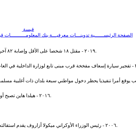
قبسة
الصفحة الرئيســــــية
تدوينـــات معرفيـــة
بنك المعلومــــــــــات
قب
٢٠١٩ - مقتل ١٨ شخصا على الأقل وإصابة ٨٢ آخرين في تفجير بكاتدرائية سيدة جبل الكرمل بجزيرة جولو في الفلبين.
٢٠١٦ - هيلدا هاين تصبح أول رئيسة لجمهورية جزر مارشال، وأول رئيسة لدولة في أوقيانوسيا.
٢٠٠٦ - رئيس الوزراء الأوكراني ميكولا أزاروف يقدم استقالته على وقع احتجاجات الميدان الأوروبي التي استمرت لأكثر من شهر.