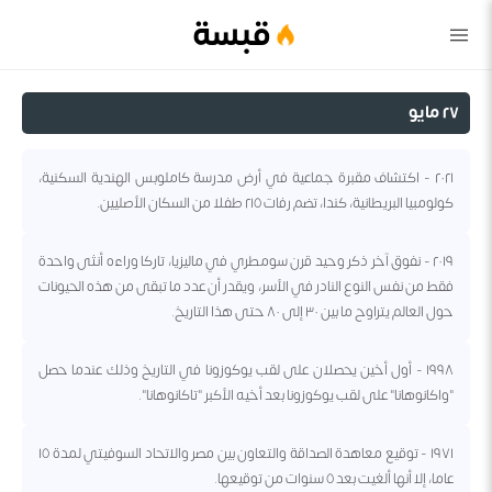
قبسة
٢٧ مايو
٢٠٢١ - اكتشاف مقبرة جماعية في أرض مدرسة كاملوبس الهندية السكنية،
كولومبيا البريطانية، كندا، تضم رفات ٢١٥ طفلا من السكان الأصليين.
٢٠١٩ - نفوق آخر ذكر وحيد قرن سومطري في ماليزيا، تاركا وراءه أنثى واحدة
فقط من نفس النوع النادر في الأسر، ويقدر أن عدد ما تبقى من هذه الحيونات
حول العالم يتراوح ما بين ٣٠ إلى ٨٠ حتى هذا التاريخ.
١٩٩٨ - أول أخين يحصلان على لقب يوكوزونا في التاريخ وذلك عندما حصل
"واكانوهانا" على لقب يوكوزونا بعد أخيه الأكبر "تاكانوهانا".
١٩٧١ - توقيع معاهدة الصداقة والتعاون بين مصر والاتحاد السوفيتي لمدة ١٥
عاما، إلا أنها ألغيت بعد ٥ سنوات من توقيعها.