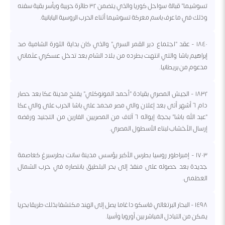
تسوشيما" قبالة سواحل كوريا والذي يتضمن ٣٢ طائرة حربية ويأسر بقية سفنه
وذلك في ما عرف باسم معركة تسوشيما أثناء الحرب الروسية اليابانية.
١٨٤٠ - عقد "اجتماع دير القمر السري" والذي كان بداية الثورة الشامية ضد
إبراهيم باشا والتي انتهت بطرده من بلاد الشام بعد تدخل عسكري عثماني
مدعوم من بريطانيا.
١٨٣٢ - الجيش المصري بقيادة "أحمد المونوكلي" يفتح مدينة عكا بعد حصار
دام ٦ أشهر أتى بعد إعلان والي مصر محمد علي باشا الحرب على والي عكا
"عبد الله باشا" بحجة إيوائه ٦ آلاف من المصريين الفارين من التجنيد ورفضه
إرسال الأخشاب لبناء الأسطول المصري.
١٧٠٣ - إمبراطور روسيا بطرس الأكبر يؤسس مدينة سانت بطرسبرغ كعاصمة
جديدة بعد حصوله على منفذ إلى بحر البلطيق بانتصاره في حرب الشمال
العظمى.
١٤٩٨ - البحار البرتغالي فاسكو دا غاما يصل إلى الهند مكتشفا بذلك طريقا بحريا
يمكن من التبادل المباشر بين أوروبا وآسيا.