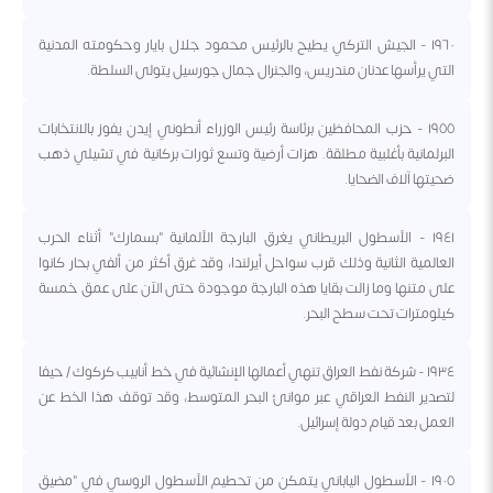
١٩٦٠ - الجيش التركي يطيح بالرئيس محمود جلال بايار وحكومته المدنية
التي يرأسها عدنان مندريس، والجنرال جمال جورسيل يتولى السلطة.
١٩٥٥ - حزب المحافظين برئاسة رئيس الوزراء أنطوني إيدن يفوز بالانتخابات
البرلمانية بأغلبية مطلقة. هزات أرضية وتسع ثورات بركانية في تشيلي ذهب
ضحيتها آلاف الضحايا.
١٩٤١ - الأسطول البريطاني يغرق البارجة الألمانية "بسمارك" أثناء الحرب
العالمية الثانية وذلك قرب سواحل أيرلندا، وقد غرق أكثر من ألفي بحار كانوا
على متنها وما زالت بقايا هذه البارجة موجودة حتى الآن على عمق خمسة
كيلومترات تحت سطح البحر.
١٩٣٤ - شركة نفط العراق تنهي أعمالها الإنشائية في خط أنابيب كركوك / حيفا
لتصدير النفط العراقي عبر موانئ البحر المتوسط، وقد توقف هذا الخط عن
العمل بعد قيام دولة إسرائيل.
١٩٠٥ - الأسطول الياباني يتمكن من تحطيم الأسطول الروسي في "مضيق