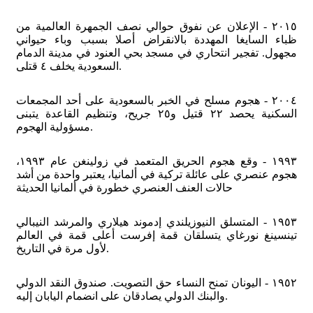
٢٠١٥ - الإعلان عن نفوق حوالي نصف الجمهرة العالمية من
ظباء السايغا المهددة بالانقراض أصلا بسبب وباء حيواني
مجهول. تفجير انتحاري في مسجد بحي العنود في مدينة الدمام
السعودية يخلف ٤ قتلى.
٢٠٠٤ - هجوم مسلح في الخبر بالسعودية على أحد المجمعات
السكنية يحصد ٢٢ قتيل و٢٥ جريح، وتنظيم القاعدة يتبنى
مسؤولية الهجوم.
١٩٩٣ - وقع هجوم الحريق المتعمد في زولينغن عام ١٩٩٣،
هجوم عنصري على عائلة تركية في ألمانيا، يعتبر واحدة من أشد
حالات العنف العنصري خطورة في ألمانيا الحديثة
١٩٥٣ - المتسلق النيوزيلندي إدموند هيلاري والمرشد النيبالي
تينسينغ نورغاي يتسلقان قمة إفرست أعلى قمة في العالم
لأول مرة في التاريخ.
١٩٥٢ - اليونان تمنح النساء حق التصويت. صندوق النقد الدولي
والبنك الدولي يصادقان على انضمام اليابان إليه.