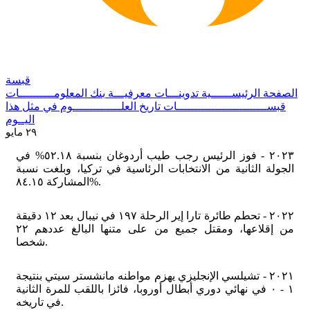
قبسة
الصفحة الرئيســــــية
تدوينـــات معرفيـــة
بنك المعلومــــــــــات
قبســــــــــــــــــــــــــات
تاريخ العلــــــــــــــوم
في مثل هذا
اليــوم
٢٩ مايو
٢٠٢٣ - فوز الرئيس رجب طيب أردوغان بنسبة ٥٢.١٨% في
الجولة الثانية من الانتخابات الرئاسية في تركيا، وبلغت نسبة
المشاركة ٨٤.١٥%.
٢٠٢٢ - تحطم طائرة تارا إير الرحلة ١٩٧ في نيبال بعد ١٢ دقيقة
من إقلاعها، ومقتل جميع من على متنها البالغ عددهم ٢٢
شخصا.
٢٠٢١ - تشيلسي الإنجليزي يهزم مواطنه مانشستر سيتي بنتيجة
١ - ٠ في نهائي دوري أبطال أوروبا، فائزا باللقب للمرة الثانية
في تاريخه.