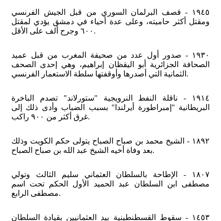
١٩٤٥ - قصف البرلمان السوري من قبل الجيش الفرنسي
ومقتل أكثر حاميته، وعلى عدة أحياء في دمشق يؤدي لمقتل
٦٠٠ وجرح ألف على الأقل.
١٩٣٠ - صدور أول عدد من صحيفة المغرب من قبل عميد
الصحافة الجزائرية أبو اليقظان إبراهيم، وهي إحدى الصحف
الثمانية التي أصدرها وأوقفتها سلطة الاستعمار الفرنسي.
١٩١٤ - ناقلة النفط النرويجية "ستورلاند" تصدم الباخرة
البريطانية "إمبراطورة أيرلندا" بسبب الضباب وأدى ذلك إلى
غرق أكثر من ٩٠٠ راكب.
١٨٩٢ - الشيخ محمد بن صباح الصباح يتولى حكم الكويت وذلك
بعد وفاة أخيه الشيخ عبد الله بن صباح الصباح.
١٨٠٧ - الإطاحة بالسلطان العثماني سليم الثالث وتولي
مصطفى ابن السلطان عبد الحميد الأول الحكم تحت اسم
مصطفى الرابع.
١٤٥٣ - سقوط القسطنطينية بيد العثمانيين بقيادة السلطان