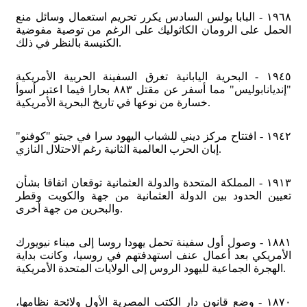
١٩٦٨ - البابا بولس السادس يكرر تحريم استعمال وسائل منع
الحمل على الرومان الكاثوليك على الرغم من توصية مفوضية
الكنيسة بالنظر في ذلك.
١٩٤٥ - البحرية اليابانية تغرق السفينة الحربية الأمريكية
"إنديانابوليس" مما أسفر عن مقتل ٨٨٣ بحارا فيما اعتبر أسوأ
خسارة من نوعها في تاريخ البحرية الأمريكية.
١٩٤٢ - افتتاح مركز ديني للشباب اليهود سرا في جيتو "كوفنو"
إبان الحرب العالمية الثانية رغم الاحتلال النازي.
١٩١٣ - المملكة المتحدة والدولة العثمانية توقعان اتفاقا بشأن
تعيين الحدود بين الدولة العثمانية من جهة والكويت وقطر
والبحرين من جهة أخرى.
١٨٨١ - وصول أول سفينة تحمل يهودا روسا إلى ميناء نيويورك
الأمريكي بعد أعمال عنف استهدفتهم في روسيا، وكانت بداية
الهجرة الجماعية لليهود الروس إلى الولايات المتحدة الأمريكية.
١٨٧٠ - وضع قانون دار الكتب المصرية الأول ولائحة نظامها،