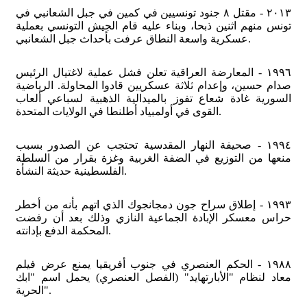
٢٠١٣ - مقتل ٨ جنود تونسيين في كمين في جبل الشعانبي في
تونس منهم اثنين ذبحا، وبناء عليه قام الجيش التونسي بعملية
عسكرية واسعة النطاق عرفت بأحداث جبل الشعانبي.
١٩٩٦ - المعارضة العراقية تعلن فشل عملية لاغتيال الرئيس
صدام حسين، وإعدام ثلاثة عسكريين قادوا المحاولة. الرياضية
السورية غادة شعاع تفوز بالميدالية الذهبية لسباعي ألعاب
القوى في أولمبياد أطلنطا في الولايات المتحدة.
١٩٩٤ - صحيفة النهار المقدسية تحتجب عن الصدور بسبب
منعها من التوزيع في الضفة الغربية وغزة بقرار من السلطة
الفلسطينية حديثة النشأة.
١٩٩٣ - إطلاق سراح جون دمجانجوك الذي اتهم بأنه من أخطر
حراس معسكر الإبادة الجماعية النازي وذلك بعد أن رفضت
المحكمة الدفع بإدانته.
١٩٨٨ - الحكم العنصري في جنوب أفريقيا يمنع عرض فيلم
معاد لنظام "الأبارتهايد" (الفصل العنصري) يحمل اسم "ابك
الحرية".