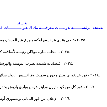
قبسة
الصفحة الرئيســــــية
تدوينـــات معرفيـــة
بنك المعلومــــــــــات
قب
٢٠٢٥ - تنحي هنري غراندوق لوكسمبورغ عن العرش، بعد خمس وعشرين سنة من الحكم، وتولي بكره غليوم الخامس مكانه.
٢٠٢٥ - انتخاب سارة مولالي رئيسة لأساقفة كانتربري لتصبح بذلك أول امرأة في التاريخ تتزعم الجماعة الأنجليكية.
٢٠٢٤ - فيضانات شديدة تضرب البوسنة والهرسك، ما أدى إلى مصرع ما لا يقل عن ٢٦ شخصا وفقد قرابة ٤٠ آخرين.
٢٠١٨ - فوز غريغوري وينتر وجورج سميث وفرانسيس أرنولد بجائزة نوبل في الكيمياء لسنة ٢٠١٨ وذلك لأبحاثهم في مجال البروتينات.
٢٠١٧ - فوز كل من كيب ثورن وراينر فايس وباري باريش بجائزة نوبل في الفيزياء لسنة ٢٠١٧ لأبحاثهم في مجال الموجات الثقالية.
٢٠١٦ - الإعلان عن فوز الياباني يوشينوري أوسومي بجائزة نوبل في الطب لعام ٢٠١٦ لأعماله حول الالتهام الذاتي.