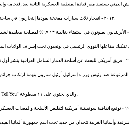
٢٠١٢ - انفجار ثلاث سيارات مفخخة يقودها إنتحاريون في ساحة سعد الله الجابري في حلب، سوريا، مما أسفر عن مقتل ٤٠ شخصا.
نائية المرفوعة ضد رئيس وزراء إسرائيل أرئيل شارون بتهمة ارتكاب جرا
٢٠٠٠ - الموسيقار ياني يطلق ألبومه الثالث عشر بعنوان "If I Could Tell You" والذي يحتوي على ١١ مقطوعة.