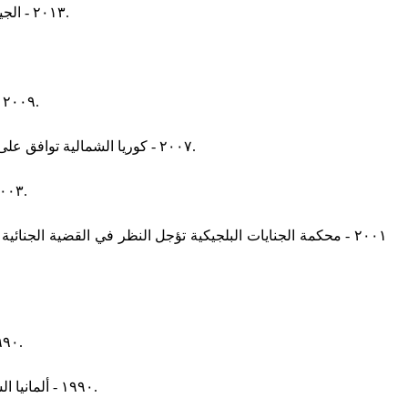
٢٠١٣ - الجيش اليمني يستعيد مقر قيادة المنطقة العسكرية الثانية بعد إقتحامه والسيطرة عليه من قبل مسلحين تابعين لتنظيم القاعدة لمدة ثلاثة أيام.
٢٠٠٩ - الأيرلنديون يصوتون في استفتاء بغالبية ٦٧.١٣% لمصلحة معاهدة لشبونة الأوروبية وذلك حسب النتائج النهائية التي أعلنتها اللجنة الانتخابية.
٢٠٠٧ - كوريا الشمالية توافق على تفكيك مفاعلها النووي الرئيسي في يونجيون تحت إشراف الولايات المتحدة إلى جانب الكشف عن جميع أنشطتها النووية بحلول نهاية العام.
٢٠٠٣ - فريق أمريكي للبحث عن أسلحة الدمار الشامل العراقية ينشر أول تقرير له منذ بدء عمله يؤكد فيه أنه لم يعثر على أي من هذه الأسلحة.
٢٠٠١ - محكمة الجنايات البلجيكية تؤجل النظر في القضية الج
١٩٩٠ - توقيع اتفاقية سوفييتية أمريكية لتقليص الأسلحة والمعدات العسكرية في أوروبا على أن تستثنى الأسلحة البيولوجية والكيمائية والنووية.
١٩٩٠ - ألمانيا الشرقية وألمانيا الغربية تتحدان من جديد تحت اسم جمهورية ألمانيا الفيدرالية وذلك بعد أن انفصلتا عام ١٩٤٥ بعد نهاية الحرب العالمية الثانية.