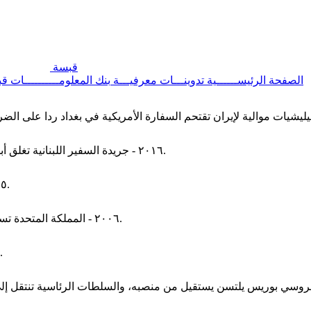
قبسة
الصفحة الرئيســــــية
تدوينـــات معرفيـــة
بنك المعلومــــــــــات
قب
٢٠١٦ - جريدة السفير اللبنانية تغلق أبوابها وتتوقف عن الصدور بنسختها الورقية، بعد ٤٣ سنة من صدورها.
٢٠١٥ - اندلاع حريق ضخم في فندق العنوان داون تاون في مدينة دبي.
٢٠٠٦ - المملكة المتحدة تسدد آخر قسط من ديونها منذ الحرب العالمية الثانية للولايات المتحدة.
١٩٩٩ - الحكومة الأمريكية تسلم إدارة قناة بنما إلى الحكومة البنمية.