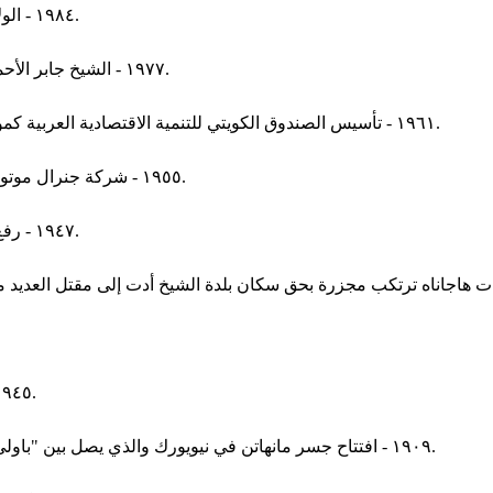
١٩٨٤ - الولايات المتحدة تنسحب من منظمة التربية والثقافة والعلوم (يونسكو).
١٩٧٧ - الشيخ جابر الأحمد الصباح يتولى الحكم في الكويت خلفا للشيخ صباح السالم الصباح.
١٩٦١ - تأسيس الصندوق الكويتي للتنمية الاقتصادية العربية كمؤسسة كويتية لتوفير وإدارة المساعدة المالية والتقنية للدول النامية.
١٩٥٥ - شركة جنرال موتورز تصبح أول شركة أمريكية تحقق أرباحا تفوق المليار دولار أمريكي.
١٩٤٧ - رفع قضية كشمير المتنازع عليها بين باكستان والهند إلى الأمم المتحدة.
١٩٤٥ - الرئيس الأمريكي هاري ترومان يعلن نهاية الحرب العالمية الثانية.
١٩٠٩ - افتتاح جسر مانهاتن في نيويورك والذي يصل بين "باولي" و"كانال ستريت" في "شينتاون" و"فلا تبوش أفينيو" في بروكلين.