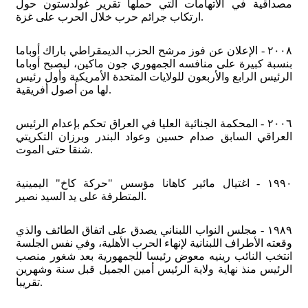
مصداقية في الاتهامات التي حملها تقرير غولدستون حول
ارتكاب جرائم حرب خلال الحرب على غزة.
٢٠٠٨ - الإعلان عن فوز مرشح الحزب الديمقراطي باراك أوباما
بنسبة كبيرة على منافسه الجمهوري جون ماكين، ليصبح أوباما
الرئيس الرابع والأربعون للولايات المتحدة الأمريكية وأول رئيس
لها من أصول أفريقية.
٢٠٠٦ - المحكمة الجنائية العليا في العراق تحكم بإعدام الرئيس
العراقي السابق صدام حسين وعواد البندر وبرزان التكريتي
شنقا حتى الموت.
١٩٩٠ - اغتيال مائير كاهانا مؤسس "حركة كاخ" اليمينية
المتطرفة على يد السيد نصير.
١٩٨٩ - مجلس النواب اللبناني يصدق على اتفاق الطائف والذي
وقعته الأطراف اللبنانية لإنهاء الحرب الأهلية، وفي نفس الجلسة
انتخب النائب رينيه معوض رئيسا للجمهورية بعد شغور منصب
الرئيس منذ نهاية ولاية الرئيس أمين الجميل قبل سنة وشهرين
تقريبا.