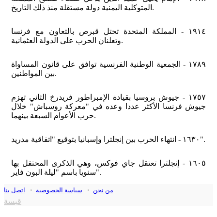
المتوكلية اليمنية دولة مستقلة منذ ذلك التاريخ.
١٩١٤ - المملكة المتحدة تحتل قبرص بالتعاون مع فرنسا
وتعلنان الحرب على الدولة العثمانية.
١٧٨٩ - الجمعية الوطنية الفرنسية توافق على قانون المساواة
بين المواطنين.
١٧٥٧ - جيوش بروسيا بقيادة الإمبراطور فريدرخ الثاني تهزم
جيوش فرنسا الأكثر عددا وعده في "معركة روسباش" خلال
حرب الأعوام السبعة بينهما.
١٦٣٠ - انتهاء الحرب بين إنجلترا وإسبانيا بتوقيع "اتفاقية مدريد".
١٦٠٥ - إنجلترا تعتقل جاي فوكس، وهي الذكرى المحتفل بها
سنويا باسم "ليلة البون فاير".
من نحن
•
سياسة الخصوصية
•
اتصل بنا
قبسة