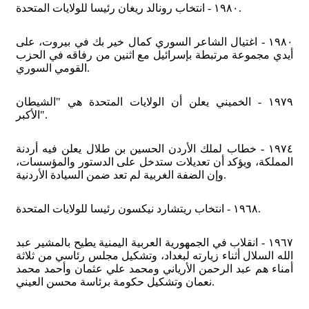
١٩٨٠ - انتخاب رونالد ريغان رئيسا للولايات المتحدة.
١٩٨٠ - اغتيال الشاعر السوري كمال خير بك في بيروت، على
أيدي مجموعة مرتبطة بإسرائيل مع اثنين من رفاقه في الحزب
القومي السوري.
١٩٧٩ - الخميني يعلن أن الولايات المتحدة هي "الشيطان
الأكبر".
١٩٧٤ - خطاب لملك الأردن الحسين بن طلال يعلن فيه أردنة
المملكة، ويؤكد أن تعديلات ستدخل على الدستور والمؤسسات،
وإن الضفة الغربية لم تعد ضمن السيادة الأردنية.
١٩٦٨ - انتخاب ريتشارد نيكسون رئيسا للولايات المتحدة.
١٩٦٧ - انقلاب في الجمهورية العربية اليمنية يطيح بالمشير عبد
الله السلال أثناء زيارته لبغداد، وتشكيل مجلس رئاسي من ثلاثة
أمناء هم عبد الرحمن الأرياني ومحمد علي عثمان وأحمد محمد
نعمان وتشكيل حكومة برئاسة محسن العيني.