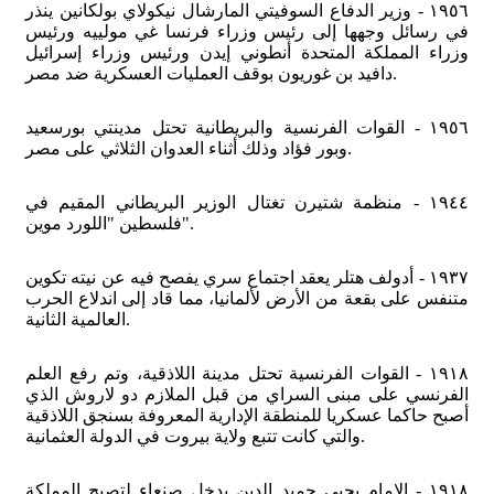
١٩٥٦ - وزير الدفاع السوفيتي المارشال نيكولاي بولكانين ينذر
في رسائل وجهها إلى رئيس وزراء فرنسا غي مولييه ورئيس
وزراء المملكة المتحدة أنطوني إيدن ورئيس وزراء إسرائيل
دافيد بن غوريون بوقف العمليات العسكرية ضد مصر.
١٩٥٦ - القوات الفرنسية والبريطانية تحتل مدينتي بورسعيد
وبور فؤاد وذلك أثناء العدوان الثلاثي على مصر.
١٩٤٤ - منظمة شتيرن تغتال الوزير البريطاني المقيم في
فلسطين "اللورد موين".
١٩٣٧ - أدولف هتلر يعقد اجتماع سري يفصح فيه عن نيته تكوين
متنفس على بقعة من الأرض لألمانيا، مما قاد إلى اندلاع الحرب
العالمية الثانية.
١٩١٨ - القوات الفرنسية تحتل مدينة اللاذقية، وتم رفع العلم
الفرنسي على مبنى السراي من قبل الملازم دو لاروش الذي
أصبح حاكما عسكريا للمنطقة الإدارية المعروفة بسنجق اللاذقية
والتي كانت تتبع ولاية بيروت في الدولة العثمانية.
١٩١٨ - الإمام يحيى حميد الدين يدخل صنعاء لتصبح المملكة