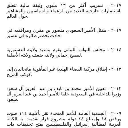
٢٠١٧ - تسريب أكثر من ١٣ مليون وثيقة مالية تتعلق
باستثمارات خارجية للعديد من الزعماء والسياسيين والمشاهير
حول العالم.
٢٠١٧ - مقتل الأمير السعودي منصور بن مقرن ومرافقيه في
حادث تحطم طائرة في عسير.
٢٠١٤ - مجلس النواب اللبناني يقوم بتمديد ولايته الدستورية
ليصبح إجمالي ولايته ضعف ولايته الأصلية.
٢٠١٣ - إطلاق مركبة الفضاء الهندية غير المأهولة مانجاليان إلى
كوكب المريخ.
٢٠١٢ - تعيين الأمير محمد بن نايف بن عبد العزيز آل سعود
وزيرا للداخلية في السعودية خلفا للأمير أحمد بن عبد العزيز آل
سعود.
٢٠٠٩ - الجمعية العامة للأمم المتحدة تقر بأغلبية ١١٤ صوت
ورفض ١٨ وإمتناع ٤٤ دولة مشروع قرار تقدمت به الكتلة
العربية لمطالبة إسرائيل والفلسطينيين بفتح تحقيقات ذات