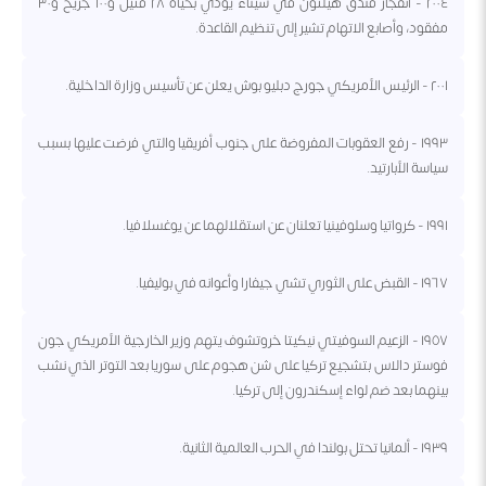
٢٠٠٤ - انفجار فندق هيلتون في سيناء يودي بحياة ٢٨ قتيل و١٠٠ جريح و٣٠
مفقود، وأصابع الاتهام تشير إلى تنظيم القاعدة.
٢٠٠١ - الرئيس الأمريكي جورج دبليو بوش يعلن عن تأسيس وزارة الداخلية.
١٩٩٣ - رفع العقوبات المفروضة على جنوب أفريقيا والتي فرضت عليها بسبب
سياسة الأبارتيد.
١٩٩١ - كرواتيا وسلوفينيا تعلنان عن استقلالهما عن يوغسلافيا.
١٩٦٧ - القبض على الثوري تشي جيفارا وأعوانه في بوليفيا.
١٩٥٧ - الزعيم السوفيتي نيكيتا خروتشوف يتهم وزير الخارجية الأمريكي جون
فوستر دالاس بتشجيع تركيا على شن هجوم على سوريا بعد التوتر الذي نشب
بينهما بعد ضم لواء إسكندرون إلى تركيا.
١٩٣٩ - ألمانيا تحتل بولندا في الحرب العالمية الثانية.