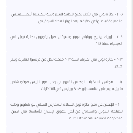
٢٠١٥ - جائزة نوبل في الأدب تمنح للكاتبة البيلاروسية سفيتلانا أليكسييفيتش،
والمعروفة بكتبها عن حقبة ما بعد انهيار الاتحاد السوفيتي.
٢٠١٤ - إيريك بيتزيغ ووليام مورنر وستيفان هيل يفوزون بجائزة نوبل في
الكيمياء لسنة ٢٠١٤.
٢٠١٣ - جائزة نوبل في الفيزياء لسنة ٢٠١٣ منحت لكل من فرنسوا انغليرت وبيتر
هيغز.
٢٠١٢ - مجلس الانتخابات الوطني الفنزويلي يعلن فوز الرئيس هوغو شافيز
بفارق مهم على منافسه إنريكه كابريليس في الانتخابات.
٢٠١٠ - الإعلان عن منح جائزة نوبل للسلام للمعارض الصيني ليو شياوبو وذلك
لكفاحه الطويل والسلمي من أجل حقوق الإنسان الأساسية في الصين،
والحكومة الصينية تنتقد منحه الجائزة.