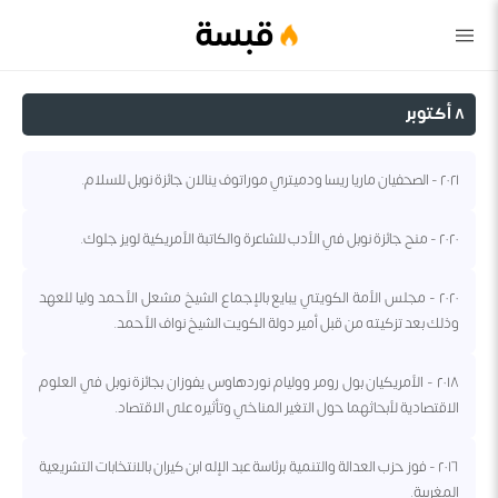
قبسة
٨ أكتوبر
٢٠٢١ - الصحفيان ماريا ريسا ودميتري موراتوف ينالان جائزة نوبل للسلام.
٢٠٢٠ - منح جائزة نوبل في الأدب للشاعرة والكاتبة الأمريكية لويز جلوك.
٢٠٢٠ - مجلس الأمة الكويتي يبايع بالإجماع الشيخ مشعل الأحمد وليا للعهد
وذلك بعد تزكيته من قبل أمير دولة الكويت الشيخ نواف الأحمد.
٢٠١٨ - الأمريكيان بول رومر ووليام نوردهاوس يفوزان بجائزة نوبل في العلوم
الاقتصادية لأبحاثهما حول التغير المناخي وتأثيره على الاقتصاد.
٢٠١٦ - فوز حزب العدالة والتنمية برئاسة عبد الإله ابن كيران بالانتخابات التشريعية
المغربية.