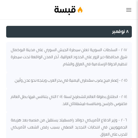
قبسة
٨ نوفمبر
٢٠١٧ - السلطات السورية تعلن سيطرة الجيش السوري على مدينة البوكمال
شرق محافظة دير الزور على الحدود العراقية، آخر المدن الواقعة تحت سيطرة
تنظيم الدولة الإسلامية في العراق والشام.
٢٠١٥ - إعصار ميج يضرب سقطرى اليمنية في بحر العرب ويتجه نحو عدن وأبين.
٢٠١٤ - انطلاق بطولة العالم للشطرنج لسنة ٢٠١٤ التي يتنافس فيها بطل العالم
ماغنوس كارلسن ومنافسه فيشفاناثان اناند.
٢٠٠٦ - وزير الدفاع الأمريكي دونالد رامسفيلد يستقيل من منصبه بعد هزيمة
الجمهوريين في انتخابات التجديد النصفي بسبب رفض الشعب الأمريكي
للحرب على العراق.