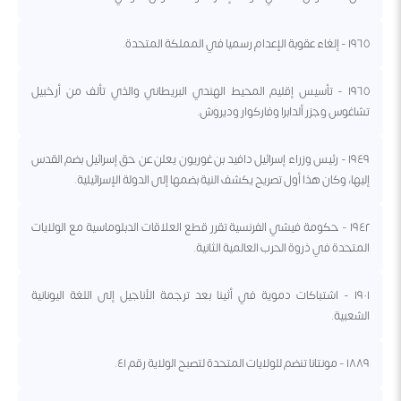
١٩٦٥ - إلغاء عقوبة الإعدام رسميا في المملكة المتحدة.
١٩٦٥ - تأسيس إقليم المحيط الهندي البريطاني والذي تألف من أرخبيل
تشاغوس وجزر ألدابرا وفاركوار وديروش.
١٩٤٩ - رئيس وزراء إسرائيل دافيد بن غوريون يعلن عن حق إسرائيل بضم القدس
إليها، وكان هذا أول تصريح يكشف النية بضمها إلى الدولة الإسرائيلية.
١٩٤٢ - حكومة فيشي الفرنسية تقرر قطع العلاقات الدبلوماسية مع الولايات
المتحدة في ذروة الحرب العالمية الثانية.
١٩٠١ - اشتباكات دموية في أثينا بعد ترجمة الأناجيل إلى اللغة اليونانية
الشعبية.
١٨٨٩ - مونتانا تنضم للولايات المتحدة لتصبح الولاية رقم ٤١.