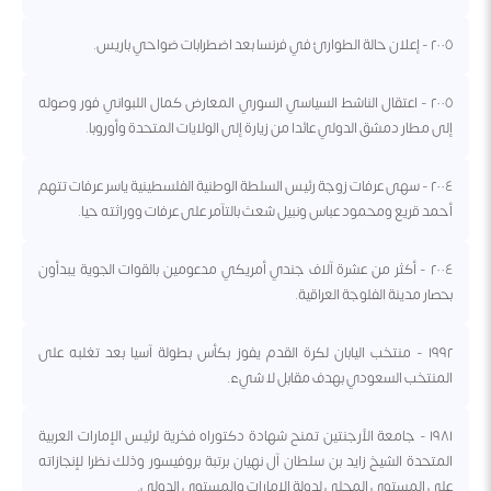
٢٠٠٥ - إعلان حالة الطوارئ في فرنسا بعد اضطرابات ضواحي باريس.
٢٠٠٥ - اعتقال الناشط السياسي السوري المعارض كمال اللبواني فور وصوله
إلى مطار دمشق الدولي عائدا من زيارة إلى الولايات المتحدة وأوروبا.
٢٠٠٤ - سهى عرفات زوجة رئيس السلطة الوطنية الفلسطينية ياسر عرفات تتهم
أحمد قريع ومحمود عباس ونبيل شعث بالتآمر على عرفات ووراثته حيا.
٢٠٠٤ - أكثر من عشرة آلاف جندي أمريكي مدعومين بالقوات الجوية يبدأون
بحصار مدينة الفلوجة العراقية.
١٩٩٢ - منتخب اليابان لكرة القدم يفوز بكأس بطولة آسيا بعد تغلبه على
المنتخب السعودي بهدف مقابل لا شيء.
١٩٨١ - جامعة الأرجنتين تمنح شهادة دكتوراه فخرية لرئيس الإمارات العربية
المتحدة الشيخ زايد بن سلطان آل نهيان برتبة بروفيسور وذلك نظرا لإنجازاته
على المستوى المحلي لدولة الإمارات والمستوى الدولي.